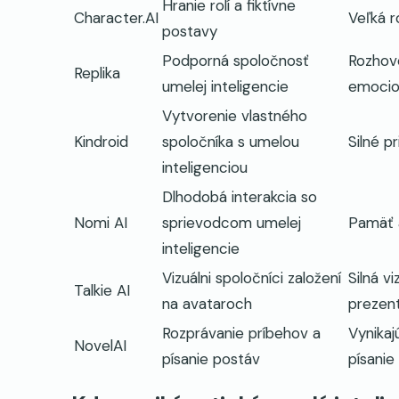
Hranie rolí a fiktívne
Character.AI
Veľká 
postavy
Podporná spoločnosť
Rozhovo
Replika
umelej inteligencie
emocio
Vytvorenie vlastného
Kindroid
spoločníka s umelou
Silné p
inteligenciou
Dlhodobá interakcia so
Nomi AI
sprievodcom umelej
Pamäť 
inteligencie
Vizuálni spoločníci založení
Silná v
Talkie AI
na avataroch
prezen
Rozprávanie príbehov a
Vynikaj
NovelAI
písanie postáv
písanie