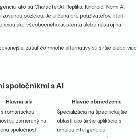
enciu, ako sú Character.AI, Replika, Kindroid, Nomi AI,
alizovanou pozíciou. Je určená pre používateľov, ktorí
igenciou ako všeobecného asistenta alebo nástroj na
izovanejšia, zatiaľ čo mnohé alternatívy sú širšie alebo viac
i spoločníkmi s AI
Hlavná sila
Hlavné obmedzenie
 s romantickou
Špecializácia na špecifickejšie
nosťou zameraný na
oblasti ako širšie aplikácie s
denú spoločnosť
umelou inteligenciou