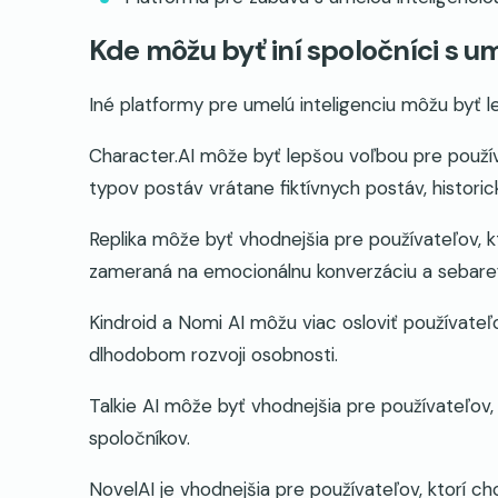
Kde môžu byť iní spoločníci s um
Iné platformy pre umelú inteligenciu môžu byť le
Character.AI môže byť lepšou voľbou pre použí
typov postáv vrátane fiktívnych postáv, historic
Replika môže byť vhodnejšia pre používateľov, k
zameraná na emocionálnu konverzáciu a sebarefle
Kindroid a Nomi AI môžu viac osloviť používateľ
dlhodobom rozvoji osobnosti.
Talkie AI môže byť vhodnejšia pre používateľov, k
spoločníkov.
NovelAI je vhodnejšia pre používateľov, ktorí c