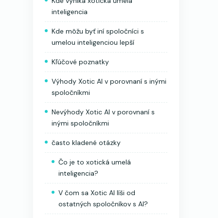
Kde vyniká xotická umelá
inteligencia
Kde môžu byť iní spoločníci s
umelou inteligenciou lepší
Kľúčové poznatky
Výhody Xotic AI v porovnaní s inými
spoločníkmi
Nevýhody Xotic AI v porovnaní s
inými spoločníkmi
často kladené otázky
Čo je to xotická umelá
inteligencia?
V čom sa Xotic AI líši od
ostatných spoločníkov s AI?