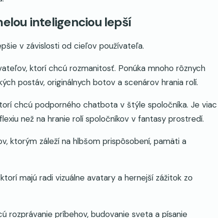
elou inteligenciou lepší
pšie v závislosti od cieľov používateľa.
vateľov, ktorí chcú rozmanitosť. Ponúka mnoho rôznych
kých postáv, originálnych botov a scenárov hrania rolí.
torí chcú podporného chatbota v štýle spoločníka. Je viac
xiu než na hranie rolí spoločníkov v fantasy prostredí.
ov, ktorým záleží na hlbšom prispôsobení, pamäti a
torí majú radi vizuálne avatary a hernejší zážitok zo
hcú rozprávanie príbehov, budovanie sveta a písanie