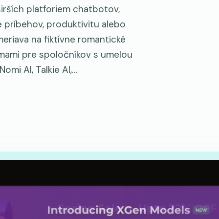
 širších platforiem chatbotov,
 príbehov, produktivitu alebo
meriava na fiktívne romantické
ormami pre spoločníkov s umelou
Nomi AI, Talkie AI,…