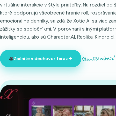
virtuálne interakcie v štýle priateľky. Na rozdiel od
ktoré podporujú všeobecné hranie rolí, rozprávanie
emocionálne denníky, sa zdá, že Xotic AI sa viac za
zážitky so spoločníkmi. V porovnaní s inými platf
inteligenciou, ako sú Character.AI, Replika, Kindroid, 
Okamžité zápasy!
Začnite videohovor teraz