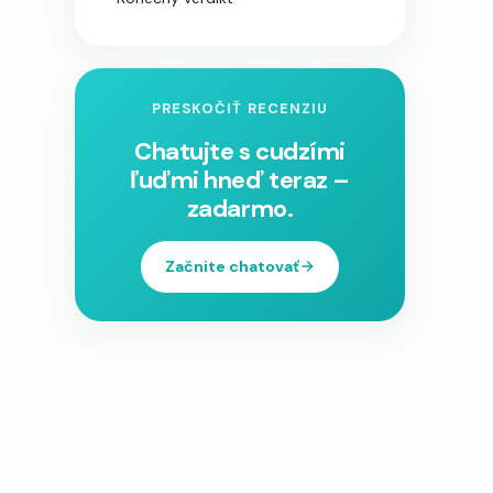
PRESKOČIŤ RECENZIU
Chatujte s cudzími
ľuďmi hneď teraz –
zadarmo.
Začnite chatovať