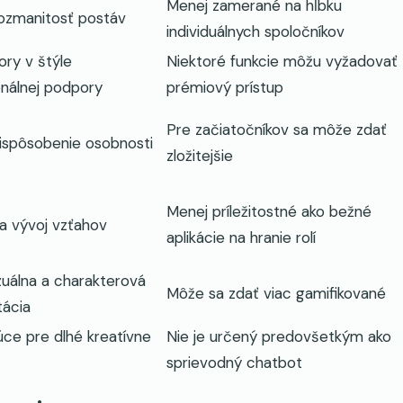
Menej zamerané na hĺbku
rozmanitosť postáv
individuálnych spoločníkov
ry v štýle
Niektoré funkcie môžu vyžadovať
nálnej podpory
prémiový prístup
Pre začiatočníkov sa môže zdať
rispôsobenie osobnosti
zložitejšie
Menej príležitostné ako bežné
a vývoj vzťahov
aplikácie na hranie rolí
izuálna a charakterová
Môže sa zdať viac gamifikované
tácia
úce pre dlhé kreatívne
Nie je určený predovšetkým ako
sprievodný chatbot