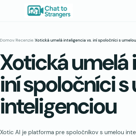
Prejsť
na
obsah
Domov
/
Recenzie
/
Xotická umelá inteligencia vs. iní spoločníci s umelou
Xotická umelá i
iní spoločníci 
inteligenciou
Xotic AI je platforma pre spoločníkov s umelou in