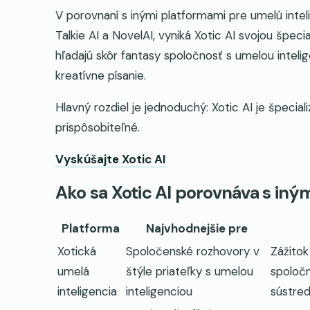
V porovnaní s inými platformami pre umelú intelig
Talkie AI a NovelAI, vyniká Xotic AI svojou špeci
hľadajú skôr fantasy spoločnosť s umelou intel
kreatívne písanie.
Hlavný rozdiel je jednoduchý: Xotic AI je špecial
prispôsobiteľné.
Vyskúšajte Xotic AI
Ako sa Xotic AI porovnáva s iným
Platforma
Najvhodnejšie pre
Xotická
Spoločenské rozhovory v
Zážitok
umelá
štýle priateľky s umelou
spoloč
inteligencia
inteligenciou
sústre