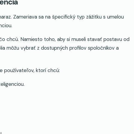
gencia
naraz. Zameriava sa na špecifický typ zážitku s umelou
nciou.
 čo chcú. Namiesto toho, aby si museli stavať postavu od
elia môžu vybrať z dostupných profilov spoločníkov a
e používateľov, ktorí chcú:
eligenciou.
u.