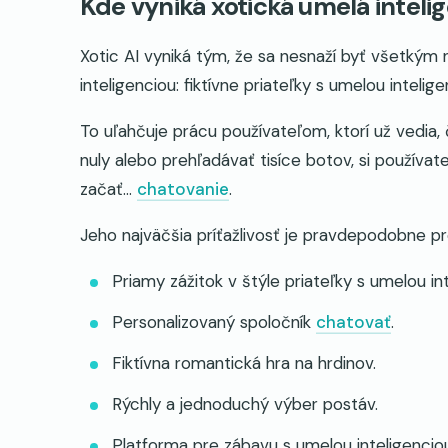
Kde vyniká xotická umelá inteli
Xotic AI vyniká tým, že sa nesnaží byť všetkým 
inteligenciou: fiktívne priateľky s umelou intelige
To uľahčuje prácu používateľom, ktorí už vedia,
nuly alebo prehľadávať tisíce botov, si používat
začať...
chatovanie
.
Jeho najväčšia príťažlivosť je pravdepodobne pr
Priamy zážitok v štýle priateľky s umelou int
Personalizovaný spoločník
chatovať
.
Fiktívna romantická hra na hrdinov.
Rýchly a jednoduchý výber postáv.
Platforma pre zábavu s umelou inteligencio