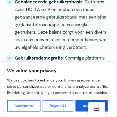
Gebalanceerde gebruikersbasis
: Platforms
zoals HOLLA en Azar hebben een meer
gebalanceerde gebruikersbasis, met een bijna
gelijk aantal mannelijke en vrouwelijke
gebruikers. Deze balans zorgt voor een divers
scala aan conversaties en perspectieven, wat
uw algehele chatervaring verbetert.
Gebruikersdemografie
: Sommige platforms,
zoals Omegle, hebben een overwegend
We value your privacy
mannelijke gebruikersbasis. Als u op zoek bent
We use cookies to enhance your browsing experience,
naar interacties die zich richten op één
serve personalized ads or content, and analyze our traffic.
geslacht, kan het u helpen om u bewust te zijn
By clicking "Accept All", you consent to our use of cookies.
van deze demografieën om een platform te
kiezen dat past bij uw interesses.
Customize
Reject All
Accept All
Analyse en inzichten
: Geavanceerde