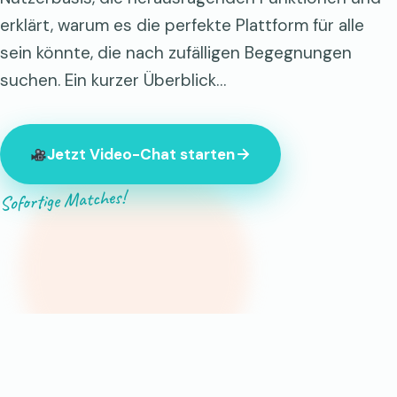
erklärt, warum es die perfekte Plattform für alle
sein könnte, die nach zufälligen Begegnungen
suchen. Ein kurzer Überblick…
Jetzt Video-Chat starten
Sofortige Matches!
847 Fremde sind gerade online.