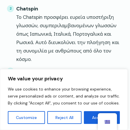
Chatspin
Το Chatspin προσφέρει ευρεία υποστήριξη
γλωσσών, συμπεριλαμβανομένων γλωσσών
όπως Ιαπωνικά, Ιταλικά, Πορτογαλικά και
Ρωσικά. Αυτό διευκολύνει την πλοήγηση και
τη συνομιλία με ανθρώπους από όλο τον
κόσμο.
Camsurf
We value your privacy
Το Camsurf παρέχει μια ποικιλία γλωσσικών
επιλογών, όπως Αγγλικά, Ολλανδικά, Κινέζικα
We use cookies to enhance your browsing experience,
και Αραβικά. Στόχος της πλατφόρμας είναι να
serve personalized ads or content, and analyze our traffic.
By clicking "Accept All", you consent to our use of cookies.
κάνει τις βιντεοκλήσεις προσβάσιμες σε
χρήστες παγκοσμίως.
Customize
Reject All
Accept All
ΧΟΛΛΑ