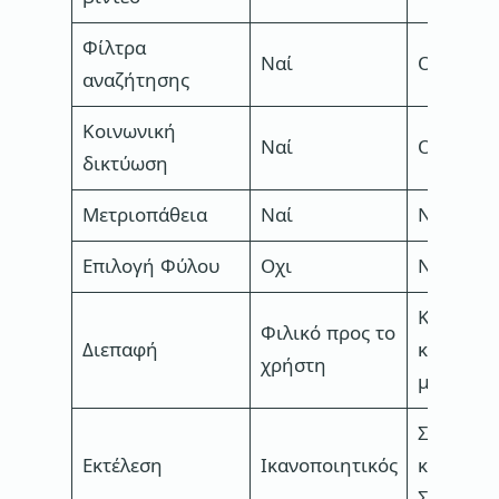
Φίλτρα
Ναί
Οχι
αναζήτησης
Κοινωνική
Ναί
Οχι
δικτύωση
Μετριοπάθεια
Ναί
Ναί
Επιλογή Φύλου
Οχι
Ναί
Κομψό
Φιλικό προς το
Διεπαφή
και
χρήστη
μοντέρν
Συνεπής
Εκτέλεση
Ικανοποιητικός
και
Σταθερό