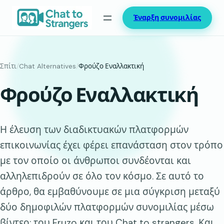
Μετάβαση
Έναρξη συνομιλίας
στο
περιεχόμενο
Σπίτι
/
Chat Alternatives
/
Φρούζο Εναλλακτική
Φρούζο Εναλλακτική
Η έλευση των διαδικτυακών πλατφορμών
επικοινωνίας έχει φέρει επανάσταση στον τρόπο
με τον οποίο οι άνθρωποι συνδέονται και
αλληλεπιδρούν σε όλο τον κόσμο. Σε αυτό το
άρθρο, θα εμβαθύνουμε σε μια σύγκριση μεταξύ
δύο δημοφιλών πλατφορμών συνομιλίας μέσω
βίντεο: του Fruzo και του Chat to strangers. Και