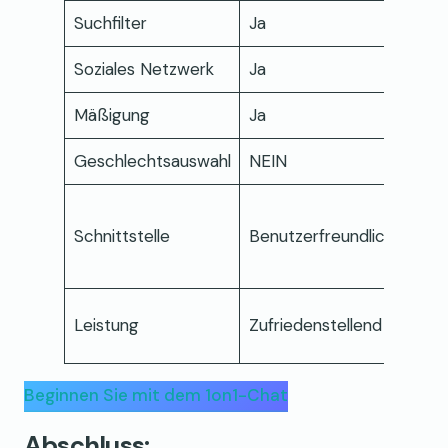
Suchfilter
Ja
NEI
Soziales Netzwerk
Ja
NEI
Mäßigung
Ja
Ja
Geschlechtsauswahl
NEIN
Ja
Schl
Schnittstelle
Benutzerfreundlich
und
mod
Kons
Leistung
Zufriedenstellend
und s
Beginnen Sie mit dem 1on1-Chat
Abschluss: