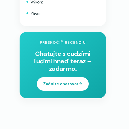
Výkon:
Záver:
PRESKOČIŤ RECENZIU
Chatujte s cudzími
ľuďmi hneď teraz –
zadarmo.
Začnite chatovať