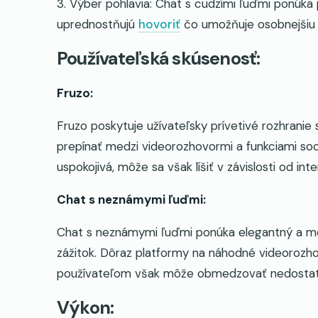
3. Výber pohlavia: Chat s cudzími ľuďmi ponúka
uprednostňujú
hovoriť
čo umožňuje osobnejšiu 
Používateľská skúsenosť:
Fruzo:
Fruzo poskytuje užívateľsky prívetivé rozhranie 
prepínať medzi videorozhovormi a funkciami soci
uspokojivá, môže sa však líšiť v závislosti od i
Chat s neznámymi ľuďmi:
Chat s neznámymi ľuďmi ponúka elegantný a mod
zážitok. Dôraz platformy na náhodné videorozho
používateľom však môže obmedzovať nedostatok
Výkon: