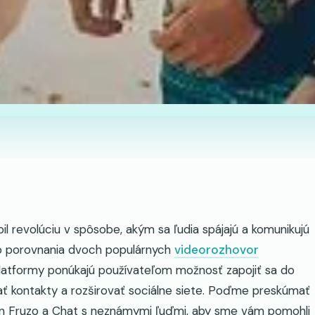
l revolúciu v spôsobe, akým sa ľudia spájajú a komunikujú
o porovnania dvoch populárnych
videorozhovor
latformy ponúkajú používateľom možnosť zapojiť sa do
ť kontakty a rozširovať sociálne siete. Poďme preskúmať
kon Fruzo a Chat s neznámymi ľuďmi, aby sme vám pomohli