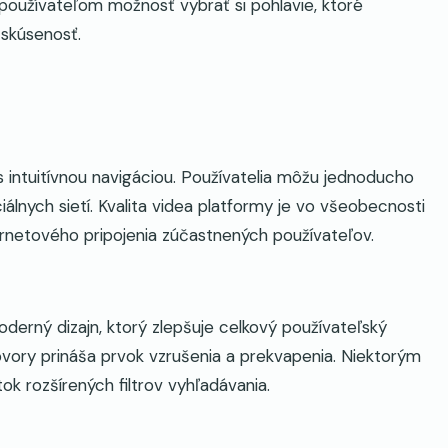
 používateľom možnosť vybrať si pohlavie, ktoré
skúsenosť.
s intuitívnou navigáciou. Používatelia môžu jednoducho
álnych sietí. Kvalita videa platformy je vo všeobecnosti
nternetového pripojenia zúčastnených používateľov.
erný dizajn, ktorý zlepšuje celkový používateľský
vory prináša prvok vzrušenia a prekvapenia. Niektorým
 rozšírených filtrov vyhľadávania.