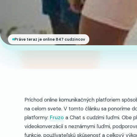
Práve teraz je online 847 cudzincov
Príchod online komunikačných platforiem spôsobi
na celom svete. V tomto článku sa ponoríme d
platformy:
Fruzo
a Chat s cudzími ľuďmi. Obe p
videokonverzácií s neznámymi ľuďmi, podporova
funkcie, používateľskú skúsenosť a celkový vý