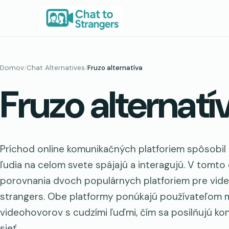
Prejsť
na
obsah
Domov
/
Chat Alternatives
/
Fruzo alternatíva
Fruzo alternatí
Príchod online komunikačných platforiem spôsobil
ľudia na celom svete spájajú a interagujú. V tomt
porovnania dvoch populárnych platforiem pre vide
strangers. Obe platformy ponúkajú používateľom m
videohovorov s cudzími ľuďmi, čím sa posilňujú kon
sieť…