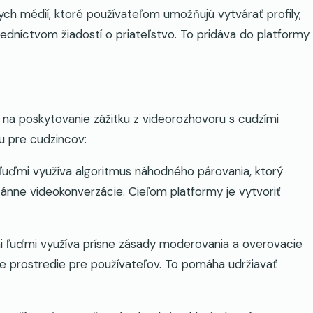
nych médií, ktoré používateľom umožňujú vytvárať profily,
redníctvom žiadostí o priateľstvo. To pridáva do platformy
na poskytovanie zážitku z videorozhovoru s cudzími
u pre cudzincov:
ľuďmi využíva algoritmus náhodného párovania, ktorý
ánne videokonverzácie. Cieľom platformy je vytvoriť
 ľuďmi využíva prísne zásady moderovania a overovacie
ce prostredie pre používateľov. To pomáha udržiavať