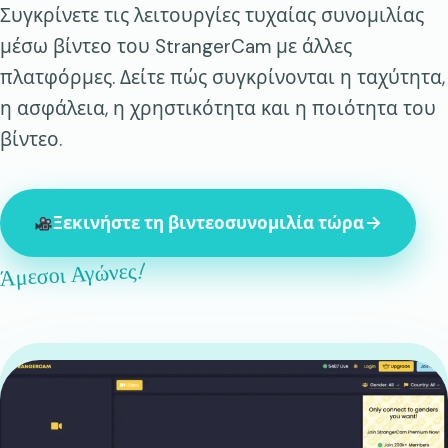
Συγκρίνετε τις λειτουργίες τυχαίας συνομιλίας
μέσω βίντεο του StrangerCam με άλλες
πλατφόρμες. Δείτε πώς συγκρίνονται η ταχύτητα,
η ασφάλεια, η χρηστικότητα και η ποιότητα του
βίντεο.
Ξεκινήστε τη βιντεοσυνομιλία τώρα
Άμεσοι Αγώνες!