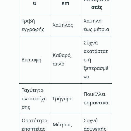
α
am
στές
Τριβή
Χαμηλή
Χαμηλός
εγγραφής
έως μέτρια
Συχνά
ακατάστατ
Καθαρό,
Διεπαφή
ο ή
απλό
ξεπερασμέ
νο
Ταχύτητα
Ποικίλλει
αντιστοίχι
Γρήγορα
σημαντικά
σης
Ορατότητα
Συχνά
Μέτριος
εποπτείας
ασυνεπής