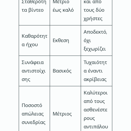
Σταθερότη
Μέτριο
και από
τα βίντεο
έως καλό
τους δύο
χρήστες
Αποδεκτό,
Καθαρότητ
Εκθεση
όχι
α ήχου
ξεχωρίζει
Συνάφεια
Τυχαιότητ
αντιστοίχι
Βασικός
α έναντι
σης
ακρίβειας
Καλύτεροι
από τους
Ποσοστό
ασθενέστε
απώλειας
Μέτριος
ρους
συνεδρίας
αντιπάλου