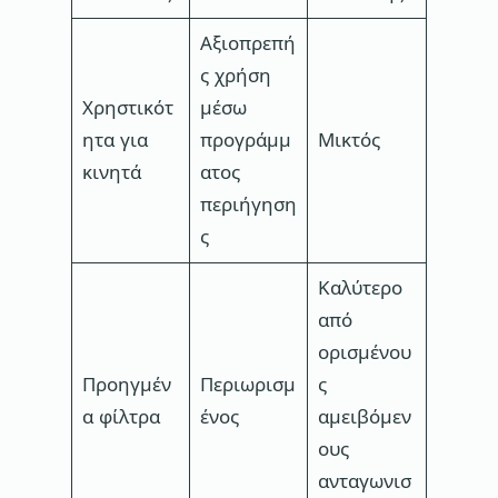
Αξιοπρεπή
ς χρήση
Χρηστικότ
μέσω
ητα για
προγράμμ
Μικτός
κινητά
ατος
περιήγηση
ς
Καλύτερο
από
ορισμένου
Προηγμέν
Περιωρισμ
ς
α φίλτρα
ένος
αμειβόμεν
ους
ανταγωνισ