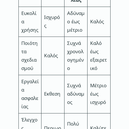
Ευκολί
Αδύναμ
Ισχυρό
α
ο έως
Καλός
ς
χρήσης
μέτριο
Ποιότη
Συχνά
Καλό
τα
χρονολ
έως
Καλός
σχεδια
ογημέν
εξαιρετ
σμού
ο
ικό
Εργαλεί
Συχνά
Μέτριο
α
Εκθεση
αδύναμ
έως
ασφαλε
ος
ισχυρό
ίας
Έλεγχο
Πολύ
ς
Περιωρ
Καλύτε