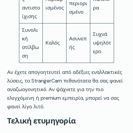
περιορι
αντιστο
ισμένος
ρα
σμένο
ίχισης
Συνολι
Συχνά
κή
Ασυνεπ
Καλός
υψηλότ
στίλβω
ής
ερο
ση
Αν έχετε απογοητευτεί από αδέξιες εναλλακτικές
λύσεις, το StrangerCam πιθανότατα θα σας φανεί
αναζωογονητικό. Αν ψάχνετε για την πιο
ελεγχόμενη ή premium εμπειρία, μπορεί να σας
φανεί λίγο λιτό.
Τελική ετυμηγορία