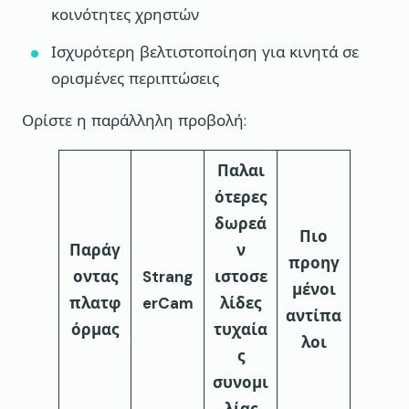
κοινότητες χρηστών
Ισχυρότερη βελτιστοποίηση για κινητά σε
ορισμένες περιπτώσεις
Ορίστε η παράλληλη προβολή:
Παλαι
ότερες
δωρεά
Πιο
Παράγ
ν
προηγ
οντας
Strang
ιστοσε
μένοι
πλατφ
erCam
λίδες
αντίπα
όρμας
τυχαία
λοι
ς
συνομι
λίας