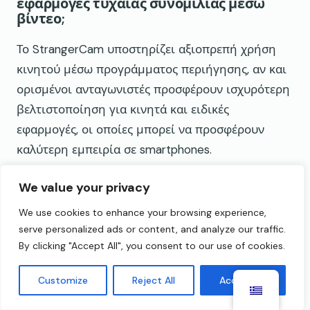
εφαρμογές τυχαίας συνομιλίας μέσω
βίντεο;
Το StrangerCam υποστηρίζει αξιοπρεπή χρήση
κινητού μέσω προγράμματος περιήγησης, αν και
ορισμένοι ανταγωνιστές προσφέρουν ισχυρότερη
βελτιστοποίηση για κινητά και ειδικές
εφαρμογές, οι οποίες μπορεί να προσφέρουν
καλύτερη εμπειρία σε smartphones.
Τι πρέπει να λάβουν υπόψη οι χρήστες
We value your privacy
σχετικά με την ποιότητα βίντεο και ήχου
στο StrangerCam σε σύγκριση με άλλους
We use cookies to enhance your browsing experience,
ιστότοπους;
serve personalized ads or content, and analyze our traffic.
By clicking "Accept All", you consent to our use of cookies.
Το StrangerCam προσφέρει μέτρια έως καλή
σταθερότητα βίντεο και καθαρότητα ήχου που
Customize
Reject All
Accept All
είναι κατάλληλη για χαλαρή συνομιλία, αλλά η