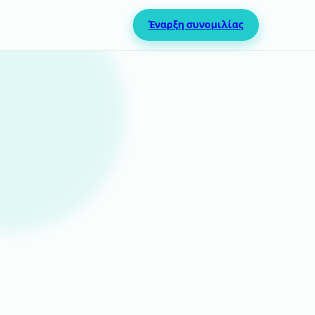
Έναρξη συνομιλίας