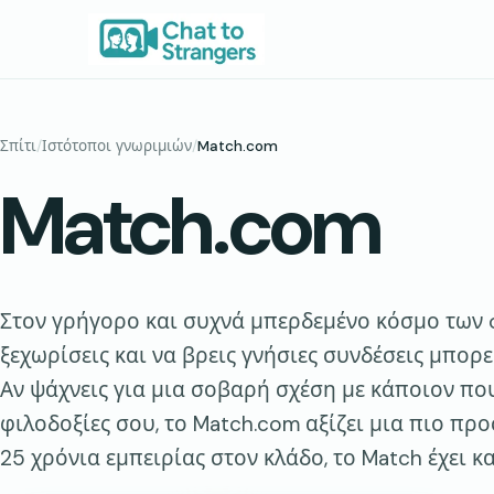
Μετάβαση
στο
περιεχόμενο
Σπίτι
/
Ιστότοποι γνωριμιών
/
Match.com
Match.com
Στον γρήγορο και συχνά μπερδεμένο κόσμο των o
ξεχωρίσεις και να βρεις γνήσιες συνδέσεις μπορε
Αν ψάχνεις για μια σοβαρή σχέση με κάποιον που 
φιλοδοξίες σου, το Match.com αξίζει μια πιο πρ
25 χρόνια εμπειρίας στον κλάδο, το Match έχει κα