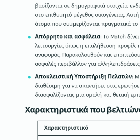
βασίζονται σε δημογραφικά στοιχεία, ενδι
στο επιθυμητό μέγεθος οικογένειας. Αυτ
άτομα που συμμερίζονται πραγματικά το 
Απόρρητο και ασφάλεια:
Το Match δίνε
λειτουργίες όπως η επαλήθευση προφίλ, 
αναφοράς. Παρακολουθούν και εποπτεύουν
ασφαλές περιβάλλον για αλληλεπιδράσεις
Αποκλειστική Υποστήριξη Πελατών:
Μι
διαθέσιμη για να απαντήσει στις ερωτήσει
διασφαλίζοντας μια ομαλή και θετική εμ
Χαρακτηριστικά που βελτιώνου
Χαρακτηριστικό