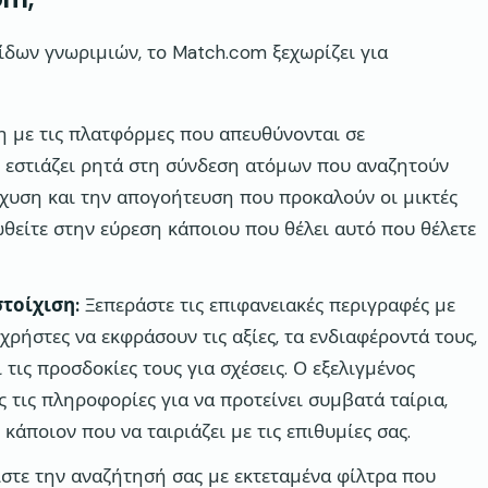
δων γνωριμιών, το Match.com ξεχωρίζει για
η με τις πλατφόρμες που απευθύνονται σε
m εστιάζει ρητά στη σύνδεση ατόμων που αναζητούν
γχυση και την απογοήτευση που προκαλούν οι μικτές
ωθείτε στην εύρεση κάποιου που θέλει αυτό που θέλετε
τοίχιση:
Ξεπεράστε τις επιφανειακές περιγραφές με
ρήστες να εκφράσουν τις αξίες, τα ενδιαφέροντά τους,
 τις προσδοκίες τους για σχέσεις. Ο εξελιγμένος
 τις πληροφορίες για να προτείνει συμβατά ταίρια,
 κάποιον που να ταιριάζει με τις επιθυμίες σας.
στε την αναζήτησή σας με εκτεταμένα φίλτρα που