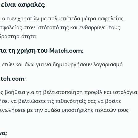
 είναι ασφαλές;
α των χρηστών με πολυεπίπεδα μέτρα ασφαλείας.
σφαλείας στον ιστότοπό της και ενθαρρύνει τους
δραστηριότητα.
 για τη χρήση του Match.com;
18 ετών και άνω για να δημιουργήσουν λογαριασμό.
atch.com;
ς βοήθεια για τη βελτιστοποίηση προφίλ και ιστολόγια
σει να βελτιώσετε τις πιθανότητές σας να βρείτε
οινωνήσετε με την ομάδα υποστήριξης πελατών τους
να;