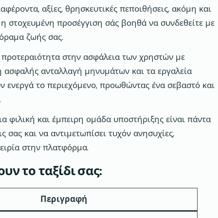
αφέροντα, αξίες, θρησκευτικές πεποιθήσεις, ακόμη και
ή η στοχευμένη προσέγγιση σάς βοηθά να συνδεθείτε με
όραμα ζωής σας.
ι προτεραιότητα στην ασφάλεια των χρηστών με
η ασφαλής ανταλλαγή μηνυμάτων και τα εργαλεία
 ενεργά το περιεχόμενο, προωθώντας ένα σεβαστό και
.
α φιλική και έμπειρη ομάδα υποστήριξης είναι πάντα
ς σας και να αντιμετωπίσει τυχόν ανησυχίες,
πειρία στην πλατφόρμα.
ν το ταξίδι σας:
Περιγραφή