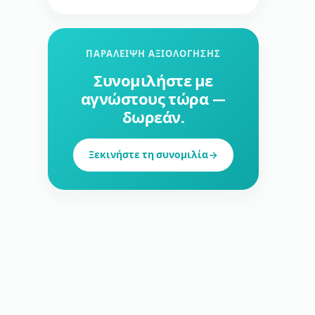
ΠΑΡΆΛΕΙΨΗ ΑΞΙΟΛΌΓΗΣΗΣ
Συνομιλήστε με
αγνώστους τώρα —
δωρεάν.
Ξεκινήστε τη συνομιλία