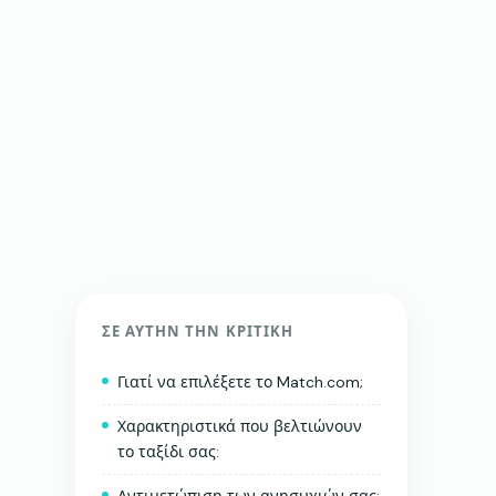
ΣΕ ΑΥΤΉΝ ΤΗΝ ΚΡΙΤΙΚΉ
Γιατί να επιλέξετε το Match.com;
Χαρακτηριστικά που βελτιώνουν
το ταξίδι σας: