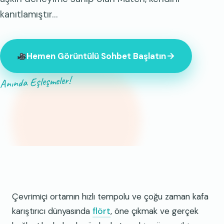
kanıtlamıştır…
Hemen Görüntülü Sohbet Başlatın
Anında Eşleşmeler!
Şu anda çevrimiçi olan 847 yabancı var.
Çevrimiçi ortamın hızlı tempolu ve çoğu zaman kafa
karıştırıcı dünyasında
flört
, öne çıkmak ve gerçek