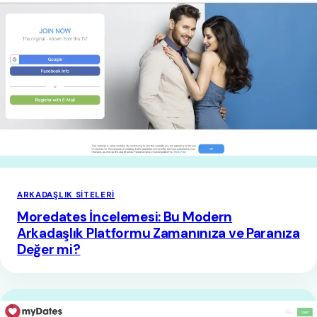
ARKADAŞLIK SITELERI
Moredates İncelemesi: Bu Modern
Arkadaşlık Platformu Zamanınıza ve Paranıza
Değer mi?