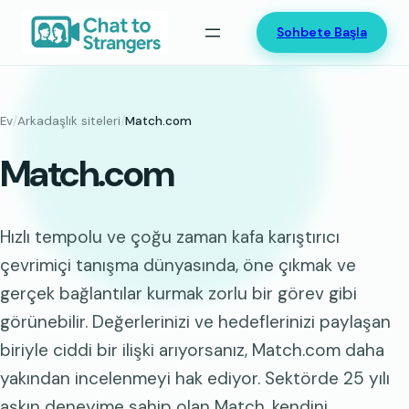
İçeriğe
Sohbete Başla
geç
Ev
/
Arkadaşlık siteleri
/
Match.com
Match.com
Hızlı tempolu ve çoğu zaman kafa karıştırıcı
çevrimiçi tanışma dünyasında, öne çıkmak ve
gerçek bağlantılar kurmak zorlu bir görev gibi
görünebilir. Değerlerinizi ve hedeflerinizi paylaşan
biriyle ciddi bir ilişki arıyorsanız, Match.com daha
yakından incelenmeyi hak ediyor. Sektörde 25 yılı
aşkın deneyime sahip olan Match, kendini