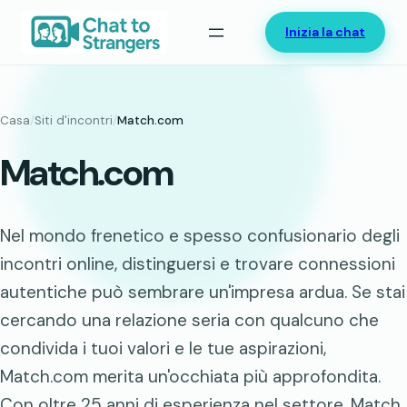
Vai
Inizia la chat
al
contenuto
Casa
/
Siti d'incontri
/
Match.com
Match.com
Nel mondo frenetico e spesso confusionario degli
incontri online, distinguersi e trovare connessioni
autentiche può sembrare un'impresa ardua. Se stai
cercando una relazione seria con qualcuno che
condivida i tuoi valori e le tue aspirazioni,
Match.com merita un'occhiata più approfondita.
Con oltre 25 anni di esperienza nel settore, Match