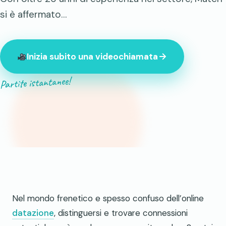
si è affermato…
Inizia subito una videochiamata
Partite istantanee!
847 sconosciuti online in questo momento
Nel mondo frenetico e spesso confuso dell’online
datazione
, distinguersi e trovare connessioni