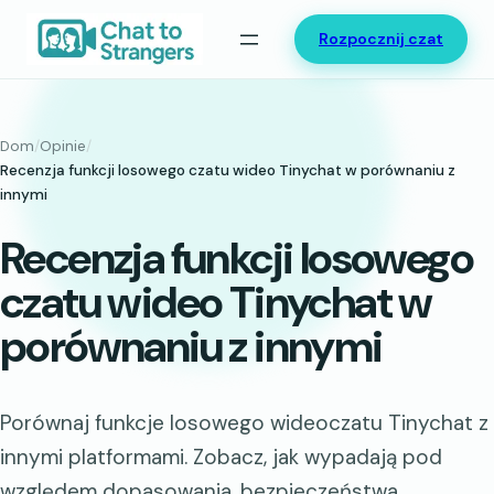
Przejdź
Rozpocznij czat
do
treści
Dom
/
Opinie
/
Recenzja funkcji losowego czatu wideo Tinychat w porównaniu z
innymi
Recenzja funkcji losowego
czatu wideo Tinychat w
porównaniu z innymi
Porównaj funkcje losowego wideoczatu Tinychat z
innymi platformami. Zobacz, jak wypadają pod
względem dopasowania, bezpieczeństwa,