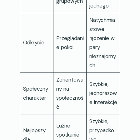
grupowych
jednego
Natychmia
stowe
Przeglądani
łączenie w
Odkrycie
e pokoi
pary
nieznajomy
ch
Zorientowa
Szybkie,
Społeczny
ny na
jednorazow
charakter
społecznoś
e interakcje
ć
Szybkie,
Luźne
Najlepszy
przypadko
spotkanie
dla
we