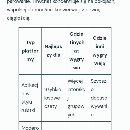
parowanie. Tinychat koncentruje się na pokojach,
wspólnej obecności i konwersacji z pewną
ciągłością.
Gdzie
Gdzie
Typ
Tinych
Najleps
inni
platfor
at
zy dla
wygry
my
wygry
wają
wa
Więcej
Szybsz
Aplikacj
Szybkie
interakc
e
e w
losowe
ji
dopaso
stylu
czaty
grupow
wywani
ruletki
ych
e
Modero