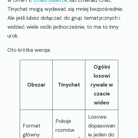
w OmeTV,
Chatroulette
, lub Emerald Chat,
Tinychat mogą wydawać się mniej bezpośrednie.
Ale jeśli lubisz dołączać do grup tematycznych i
widzieć wiele osób jednocześnie, to ma to inny
urok.
Oto krótka wersja:
Ogólni
losowi
Obszar
Tinychat
rywale w
czacie
wideo
Losowe
Pokoje
Format
dopasowan
rozmów
główny
ie jeden do