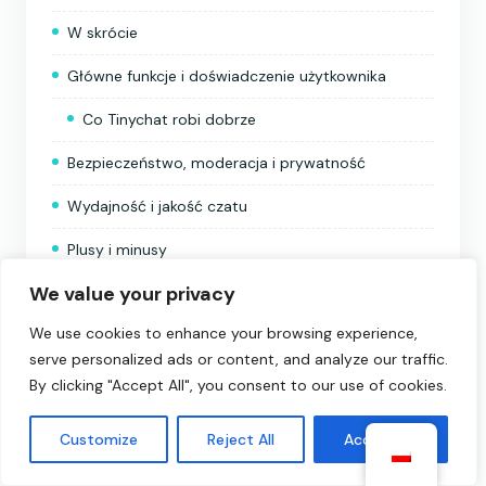
W skrócie
Główne funkcje i doświadczenie użytkownika
Co Tinychat robi dobrze
Bezpieczeństwo, moderacja i prywatność
Wydajność i jakość czatu
Plusy i minusy
We value your privacy
Plusy
We use cookies to enhance your browsing experience,
Cons
serve personalized ads or content, and analyze our traffic.
Porównanie Tinychat z innymi platformami do
By clicking "Accept All", you consent to our use of cookies.
losowych czatów wideo
Customize
Reject All
Accept All
Werdykt: Kto powinien używać Tinychat