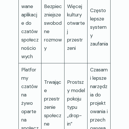
wane
Bezpiec
Więcej
Często
aplikacj
zniejsze
kultury
lepsze
e do
swobod
otwarte
system
czatów
ne
j
y
społecz
rozmow
przestr
zaufania
nościo
y
zeni
wych
Platfor
Czasam
my
i lepsze
Trwając
Prostsz
czatów
narzędz
e
y model
na
ia do
przestr
pokoju
żywo
projekt
zenie
typu
oparte
owania i
społecz
„drop-
na
przech
ne
in”
społecz
owywa