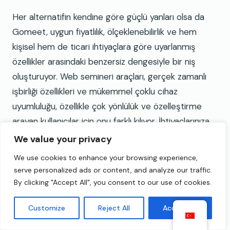
Her alternatifin kendine göre güçlü yanları olsa da
Gomeet, uygun fiyatlılık, ölçeklenebilirlik ve hem
kişisel hem de ticari ihtiyaçlara göre uyarlanmış
özellikler arasındaki benzersiz dengesiyle bir niş
oluşturuyor. Web semineri araçları, gerçek zamanlı
işbirliği özellikleri ve mükemmel çoklu cihaz
uyumluluğu, özellikle çok yönlülük ve özelleştirme
arayan kullanıcılar için onu farklı kılıyor. İhtiyaçlarınıza
ve bütçenize bağlı olarak Zoom veya Google Meet
We value your privacy
gibi alternatifler ilginizi çekebilir, ancak Gomeet'in
We use cookies to enhance your browsing experience,
çeşitli araç yelpazesi ve rekabetçi fiyatlandırması
serve personalized ads or content, and analyze our traffic.
onu iletişim platformu alanında sağlam bir rakip
By clicking "Accept All", you consent to our use of cookies.
haline getiriyor.
Customize
Reject All
Accept All
Çözüm