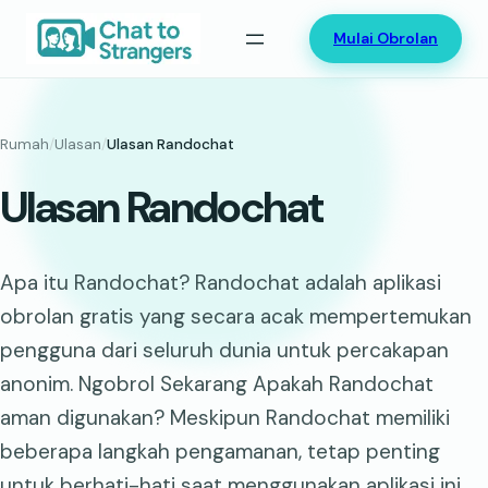
Lewati
Mulai Obrolan
ke
konten
Rumah
/
Ulasan
/
Ulasan Randochat
Ulasan Randochat
Apa itu Randochat? Randochat adalah aplikasi
obrolan gratis yang secara acak mempertemukan
pengguna dari seluruh dunia untuk percakapan
anonim. Ngobrol Sekarang Apakah Randochat
aman digunakan? Meskipun Randochat memiliki
beberapa langkah pengamanan, tetap penting
untuk berhati-hati saat menggunakan aplikasi ini.