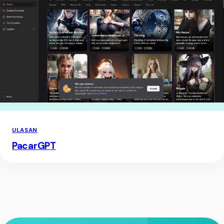
ULASAN
PacarGPT