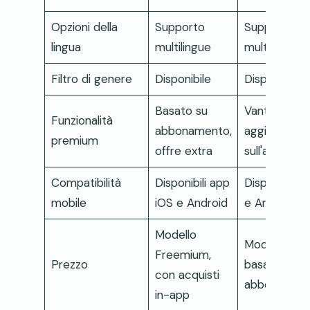
Opzioni della
Supporto
Supporto
lingua
multilingue
multilingue
Filtro di genere
Disponibile
Disponibile
Basato su
Vantaggi
Funzionalità
abbonamento,
aggiuntivi ba
premium
offre extra
sull'abbona
Compatibilità
Disponibili app
Disponibili a
mobile
iOS e Android
e Android
Modello
Modello di p
Freemium,
Prezzo
basato su
con acquisti
abbonamen
in-app