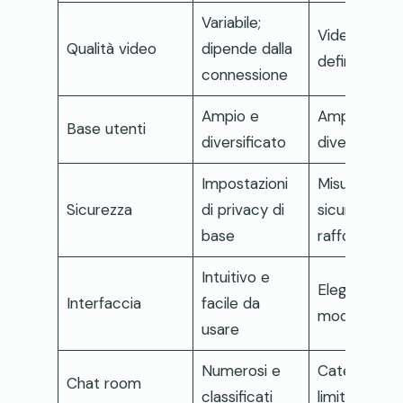
Variabile;
Video ad alt
Qualità video
dipende dalla
definizione
connessione
Ampio e
Ampio e
Base utenti
diversificato
diversificato
Impostazioni
Misure di
Sicurezza
di privacy di
sicurezza
base
rafforzate
Intuitivo e
Elegante e
Interfaccia
facile da
mode
usare
Numerosi e
Categorie
Chat room
classificati
limitate