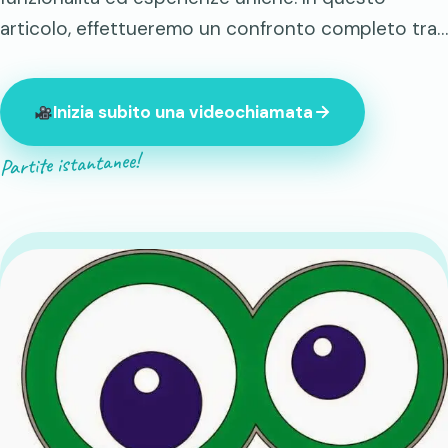
articolo, effettueremo un confronto completo tra…
Inizia subito una videochiamata
Partite istantanee!