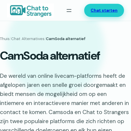
Ga
Chat starten
naar
de
inhoud
Thuis
/
Chat Alternatives
/
CamSoda alternatief
CamSoda alternatief
De wereld van online livecam-platforms heeft de
afgelopen jaren een snelle groei doorgemaakt en
biedt mensen de mogelijkheid om op een
intiemere en interactievere manier met anderen in
contact te komen. Camsoda en Chat to Strangers
zijn twee populaire platforms die zich richten op
verschillende doelgroepen en elk hun eigen