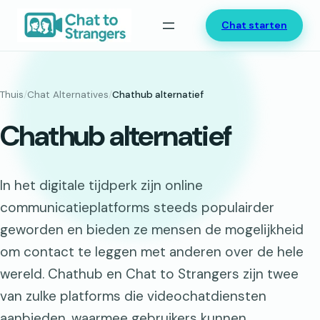
Ga
Chat starten
naar
de
inhoud
Thuis
/
Chat Alternatives
/
Chathub alternatief
Chathub alternatief
In het digitale tijdperk zijn online
communicatieplatforms steeds populairder
geworden en bieden ze mensen de mogelijkheid
om contact te leggen met anderen over de hele
wereld. Chathub en Chat to Strangers zijn twee
van zulke platforms die videochatdiensten
aanbieden, waarmee gebruikers kunnen