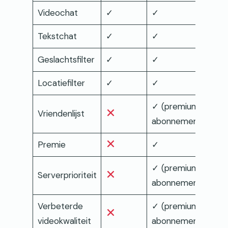
Videochat
✓
✓
Tekstchat
✓
✓
Geslachtsfilter
✓
✓
Locatiefilter
✓
✓
✓ (premium
Vriendenlijst
abonnement)
Premie
✓
✓ (premium
Serverprioriteit
abonnement)
Verbeterde
✓ (premium
videokwaliteit
abonnement)