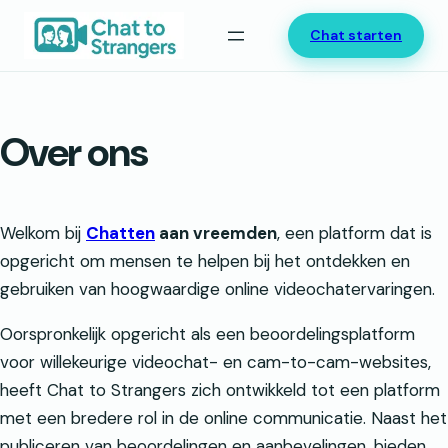
Ga
Chat starten
naar
de
inhoud
Over ons
Welkom bij
Chatten
aan vreemden
, een platform dat is
opgericht om mensen te helpen bij het ontdekken en
gebruiken van hoogwaardige online videochatervaringen.
Oorspronkelijk opgericht als een beoordelingsplatform
voor willekeurige videochat- en cam-to-cam-websites,
heeft Chat to Strangers zich ontwikkeld tot een platform
met een bredere rol in de online communicatie. Naast het
publiceren van beoordelingen en aanbevelingen, bieden