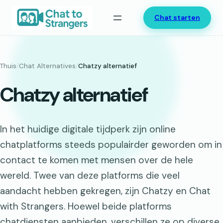
Ga
Chat starten
naar
de
inhoud
Thuis
/
Chat Alternatives
/
Chatzy alternatief
Chatzy alternatief
In het huidige digitale tijdperk zijn online
chatplatforms steeds populairder geworden om in
contact te komen met mensen over de hele
wereld. Twee van deze platforms die veel
aandacht hebben gekregen, zijn Chatzy en Chat
with Strangers. Hoewel beide platforms
chatdiensten aanbieden, verschillen ze op diverse