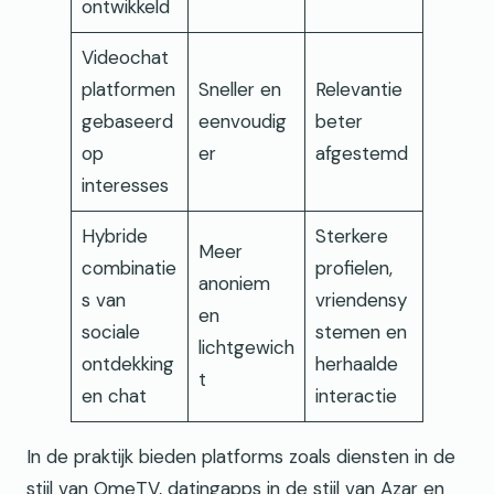
ontwikkeld
Videochat
platformen
Sneller en
Relevantie
gebaseerd
eenvoudig
beter
op
er
afgestemd
interesses
Hybride
Sterkere
Meer
combinatie
profielen,
anoniem
s van
vriendensy
en
sociale
stemen en
lichtgewich
ontdekking
herhaalde
t
en chat
interactie
In de praktijk bieden platforms zoals diensten in de
stijl van OmeTV, datingapps in de stijl van Azar en