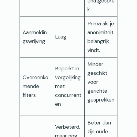
chatgespre
k
Prima als je
Aanmeldin
anonimiteit
Laag
gswrijving
belangrijk
vindt.
Minder
Beperkt in
geschikt
Overeenko
vergelijking
voor
mende
met
gerichte
filters
concurrent
gesprekken
en
.
Beter dan
Verbeterd,
zijn oude
maar nog