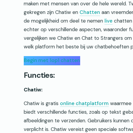
maken met mensen van over de hele wereld. Tw
gekregen zijn Chatiw en
Chatten
aan vreemden.
de mogelijkheid om deel te nemen
live
chatten
echter op verschillende aspecten, waaronder funct
vergelijken we Chatiw en Chat to Strangers om
welk platform het beste bij uw chatbehoeften p
Begin met 1op1 chatten
Functies:
Chatiw:
Chatiw is gratis
online chatplatform
waarmee g
biedt verschillende functies, zoals op tekst g
afbeeldingen te verzenden. Gebruikers kunnen o
verplicht is. Chatiw vereist geen speciale softw