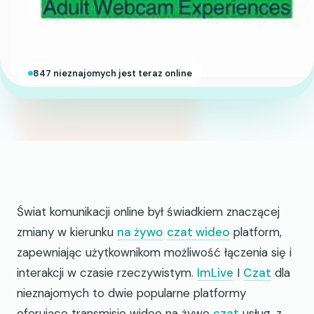
847 nieznajomych jest teraz online
Świat komunikacji online był świadkiem znaczącej
zmiany w kierunku
na żywo
czat wideo
platform,
zapewniając użytkownikom możliwość łączenia się i
interakcji w czasie rzeczywistym.
ImLive
I
Czat
dla
nieznajomych to dwie popularne platformy
oferujące transmisje wideo na żywo
czat
usług, z