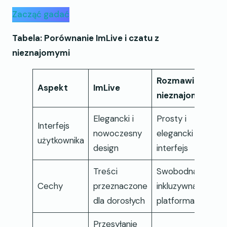
Zacząć gadać
Tabela: Porównanie ImLive i czatu z
nieznajomymi
Rozmawiaj z
Aspekt
ImLive
nieznajomymi
Elegancki i
Prosty i
Interfejs
nowoczesny
elegancki
użytkownika
design
interfejs
Treści
Swobodna i
Cechy
przeznaczone
inkluzywna
dla dorosłych
platforma
Przesyłanie