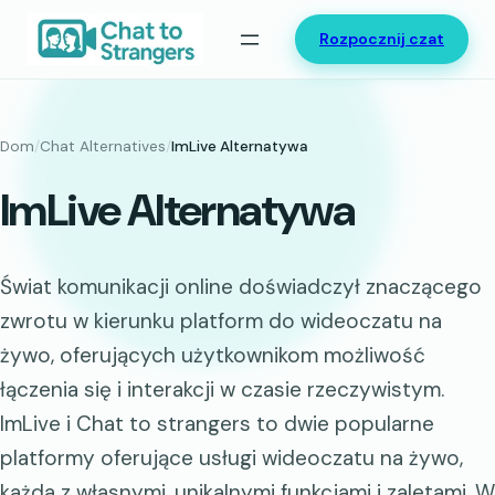
Przejdź
Rozpocznij czat
do
treści
Dom
/
Chat Alternatives
/
ImLive Alternatywa
ImLive Alternatywa
Świat komunikacji online doświadczył znaczącego
zwrotu w kierunku platform do wideoczatu na
żywo, oferujących użytkownikom możliwość
łączenia się i interakcji w czasie rzeczywistym.
ImLive i Chat to strangers to dwie popularne
platformy oferujące usługi wideoczatu na żywo,
każda z własnymi, unikalnymi funkcjami i zaletami. W