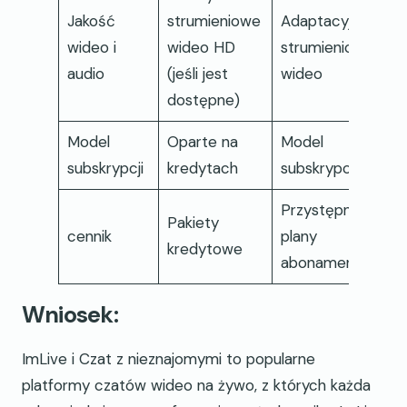
Jakość
strumieniowe
Adaptacyjne
wideo i
wideo HD
strumieniowanie
audio
(jeśli jest
wideo
dostępne)
Model
Oparte na
Model
subskrypcji
kredytach
subskrypcji
Przystępne
Pakiety
cennik
plany
kredytowe
abonamentowe
Wniosek:
ImLive i Czat z nieznajomymi to popularne
platformy czatów wideo na żywo, z których każda