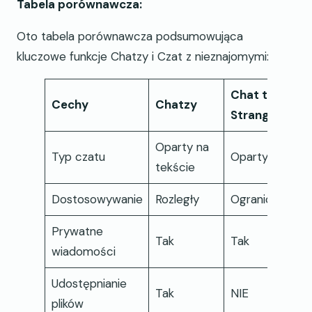
Tabela porównawcza:
Oto tabela porównawcza podsumowująca
kluczowe funkcje Chatzy i Czat z nieznajomymi:
Chat to
Cechy
Chatzy
Strangers
Oparty na
Typ czatu
Oparty na wid
tekście
Dostosowywanie
Rozległy
Ograniczony
Prywatne
Tak
Tak
wiadomości
Udostępnianie
Tak
NIE
plików