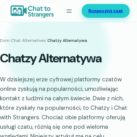
Przejdź
Rozpocznij czat
do
treści
Dom
/
Chat Alternatives
/
Chatzy Alternatywa
Chatzy Alternatywa
W dzisiejszej erze cyfrowej platformy czatów
online zyskują na popularności, umożliwiając
kontakt z ludźmi na całym świecie. Dwie z nich,
które zyskały na popularności, to Chatzy i Chat
with Strangers. Chociaż obie platformy oferują
usługi czatu, różnią się one pod wieloma
względami. Niniejszy artykuł ma na celu