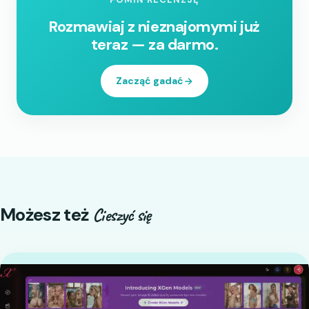
Rozmawiaj z nieznajomymi już
teraz — za darmo.
Zacząć gadać
Możesz też
Cieszyć się