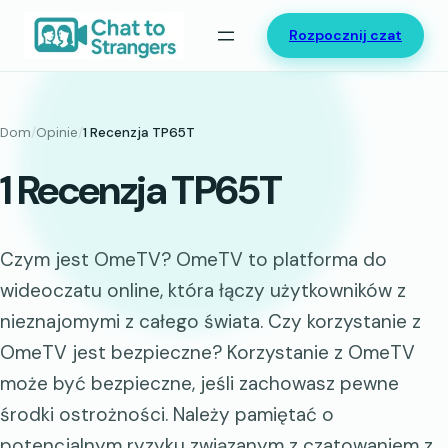
Przejdź
Rozpocznij czat
do
treści
Dom
/
Opinie
/
1 Recenzja TP65T
1 Recenzja TP65T
Czym jest OmeTV? OmeTV to platforma do
wideoczatu online, która łączy użytkowników z
nieznajomymi z całego świata. Czy korzystanie z
OmeTV jest bezpieczne? Korzystanie z OmeTV
może być bezpieczne, jeśli zachowasz pewne
środki ostrożności. Należy pamiętać o
potencjalnym ryzyku związanym z czatowaniem z