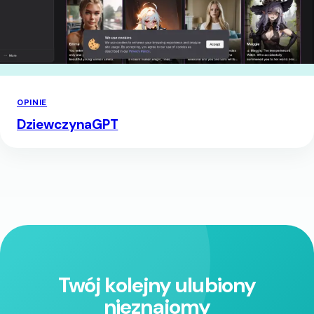
OPINIE
DziewczynaGPT
Twój kolejny ulubiony
nieznajomy