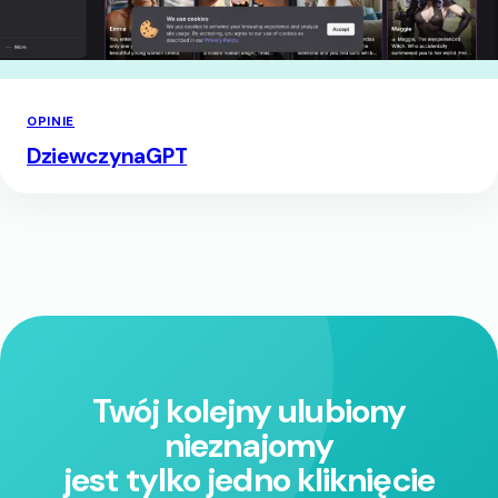
OPINIE
DziewczynaGPT
Twój kolejny ulubiony
nieznajomy
jest tylko jedno kliknięcie