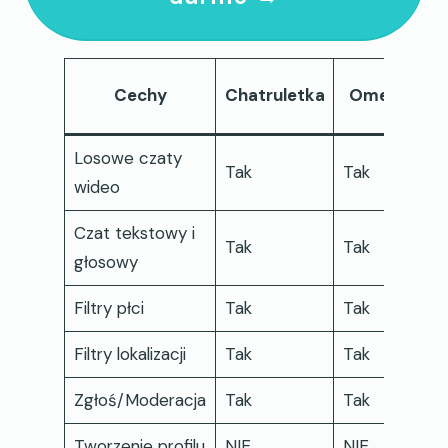
Cechy
Chatruletka
Omegle
C
Losowe czaty
Tak
Tak
T
wideo
Czat tekstowy i
Tak
Tak
N
głosowy
Filtry płci
Tak
Tak
N
Filtry lokalizacji
Tak
Tak
N
Zgłoś/Moderacja
Tak
Tak
N
Tworzenie profilu
NIE
NIE
N