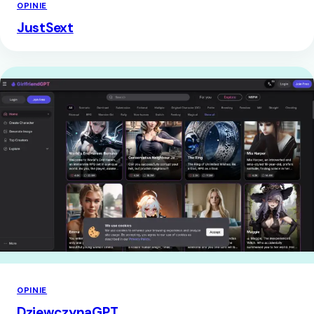
OPINIE
JustSext
OPINIE
DziewczynaGPT