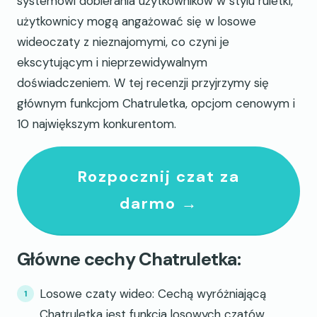
systemowi dobierania użytkowników w stylu ruletki,
użytkownicy mogą angażować się w losowe
wideoczaty z nieznajomymi, co czyni je
ekscytującym i nieprzewidywalnym
doświadczeniem. W tej recenzji przyjrzymy się
głównym funkcjom Chatruletka, opcjom cenowym i
10 największym konkurentom.
Rozpocznij czat za
darmo →
Główne cechy Chatruletka:
Losowe czaty wideo: Cechą wyróżniającą
Chatruletka jest funkcja losowych czatów