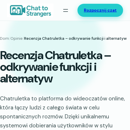
Przejdź
Rozpocznij czat
do
treści
Dom
/
Opinie
/
Recenzja Chatruletka – odkrywanie funkcji i alternatyw
Recenzja Chatruletka –
odkrywanie funkcji i
alternatyw
Chatruletka to platforma do wideoczatów online,
która łączy ludzi z całego świata w celu
spontanicznych rozmów. Dzięki unikalnemu
systemowi dobierania użytkowników w stylu