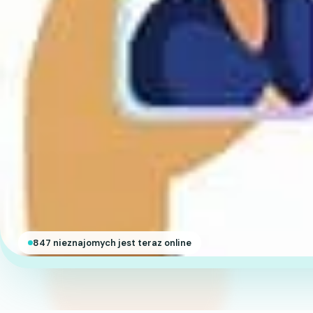
847 nieznajomych jest teraz online