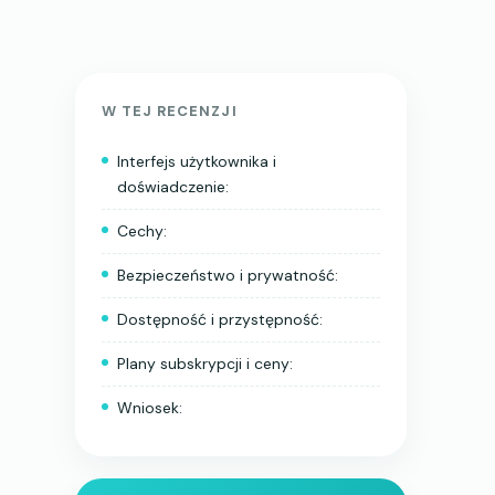
W TEJ RECENZJI
Interfejs użytkownika i
doświadczenie:
Cechy:
Bezpieczeństwo i prywatność:
Dostępność i przystępność:
Plany subskrypcji i ceny:
Wniosek: