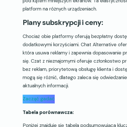
pod kątem mniejszych ekranów. Ta elastyczno
platform na różnych urządzeniach.
Plany subskrypcji i ceny:
Chociaż obie platformy oferują bezpłatny dostę
dodatkowymi korzyściami. Chat Alternative ofer
która usuwa reklamy i zapewnia dopasowanie pr
się. Czat z nieznajomymi oferuje członkostwo p
bez reklam, priorytetową obsługę klienta i do
mogą się różnić, dlatego zaleca się odwiedzani
aktualnych informacji.
Zacząć gadać
Tabela porównawcza:
Poniżej znajduje się tabela podsumowująca kluc