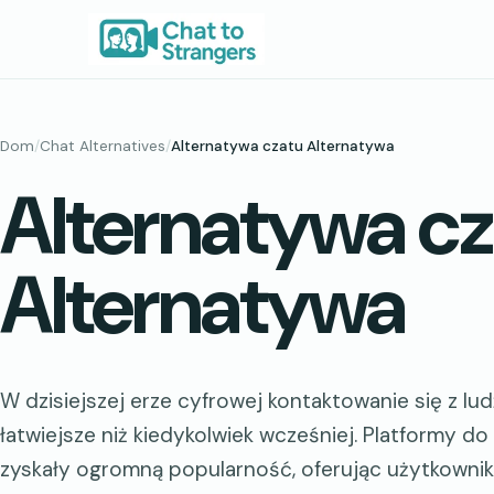
Przejdź
do
treści
Dom
/
Chat Alternatives
/
Alternatywa czatu Alternatywa
Alternatywa c
Alternatywa
W dzisiejszej erze cyfrowej kontaktowanie się z lud
łatwiejsze niż kiedykolwiek wcześniej. Platformy 
zyskały ogromną popularność, oferując użytkown