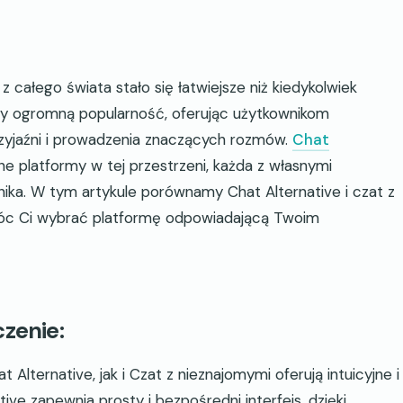
 z całego świata stało się łatwiejsze niż kiedykolwiek
ły ogromną popularność, oferując użytkownikom
rzyjaźni i prowadzenia znaczących rozmów.
Chat
e platformy w tej przestrzeni, każda z własnymi
nika. W tym artykule porównamy Chat Alternative i czat z
óc Ci wybrać platformę odpowiadającą Twoim
czenie:
t Alternative, jak i Czat z nieznajomymi oferują intuicyjne i
tive zapewnia prosty i bezpośredni interfejs, dzięki