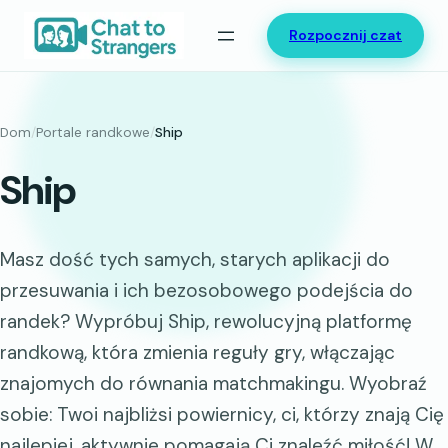
Przejdź
Rozpocznij czat
do
treści
Dom
/
Portale randkowe
/
Ship
Ship
Masz dość tych samych, starych aplikacji do
przesuwania i ich bezosobowego podejścia do
randek? Wypróbuj Ship, rewolucyjną platformę
randkową, która zmienia reguły gry, włączając
znajomych do równania matchmakingu. Wyobraź
sobie: Twoi najbliżsi powiernicy, ci, którzy znają Cię
najlepiej, aktywnie pomagają Ci znaleźć miłość! W