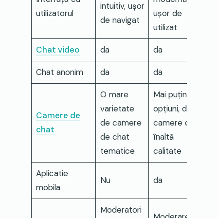
intuitiv, ușor
utilizatorul
ușor de
de navigat
utilizat
Chat video
da
da
Chat anonim
da
da
O mare
Mai puține
varietate
opțiuni, dar
Camere de
de camere
camere de
chat
de chat
înaltă
tematice
calitate
Aplicatie
Nu
da
mobila
Moderatori
Moderarea