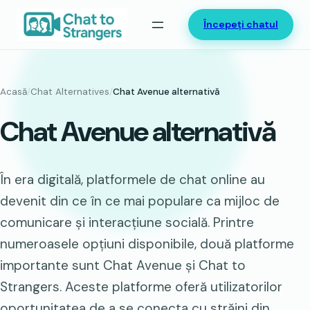
Sari
Începeți chatul
la
conținut
Acasă
/
Chat Alternatives
/
Chat Avenue alternativă
Chat Avenue alternativă
În era digitală, platformele de chat online au
devenit din ce în ce mai populare ca mijloc de
comunicare și interacțiune socială. Printre
numeroasele opțiuni disponibile, două platforme
importante sunt Chat Avenue și Chat to
Strangers. Aceste platforme oferă utilizatorilor
oportunitatea de a se conecta cu străini din