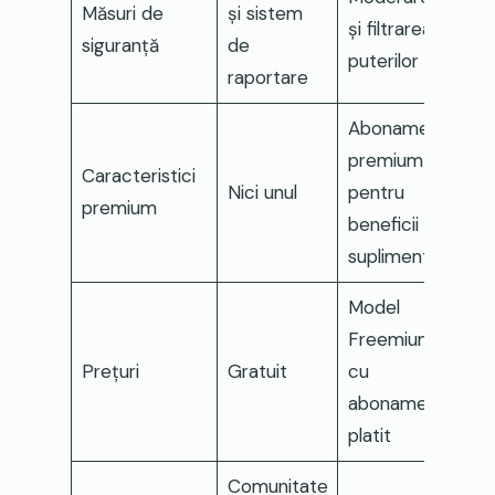
Măsuri de
și sistem
și filtrarea
siguranță
de
puterilor AI
raportare
Abonament
premium
Caracteristici
Nici unul
pentru
premium
beneficii
suplimentare
Model
Freemium
Prețuri
Gratuit
cu
abonament
platit
Comunitate