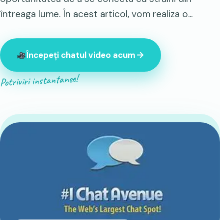
întreaga lume. În acest articol, vom realiza o...
Începeți chatul video acum
Potriviri instantanee!