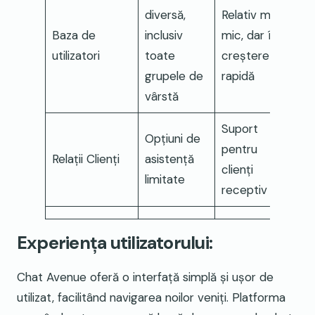
diversă,
Relativ mai
Baza de
inclusiv
mic, dar în
utilizatori
toate
creștere
grupele de
rapidă
vârstă
Suport
Opțiuni de
pentru
Relații Clienți
asistență
clienți
limitate
receptiv
Experiența utilizatorului:
Chat Avenue oferă o interfață simplă și ușor de
utilizat, facilitând navigarea noilor veniți. Platforma