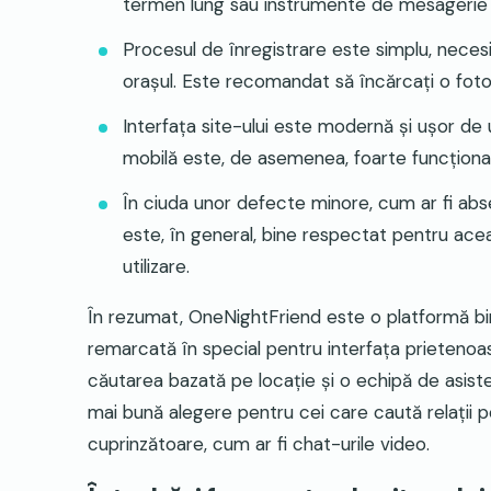
termen lung sau instrumente de mesagerie m
Procesul de înregistrare este simplu, necesi
orașul. Este recomandat să încărcați o foto
Interfața site-ului este modernă și ușor de ut
mobilă este, de asemenea, foarte funcționa
În ciuda unor defecte minore, cum ar fi ab
este, în general, bine respectat pentru ac
utilizare
.
În rezumat, OneNightFriend este o platformă bine
remarcată în special pentru interfața prietenoasă
căutarea bazată pe locație și o echipă de asist
mai bună alegere pentru cei care caută relații
cuprinzătoare, cum ar fi chat-urile video.