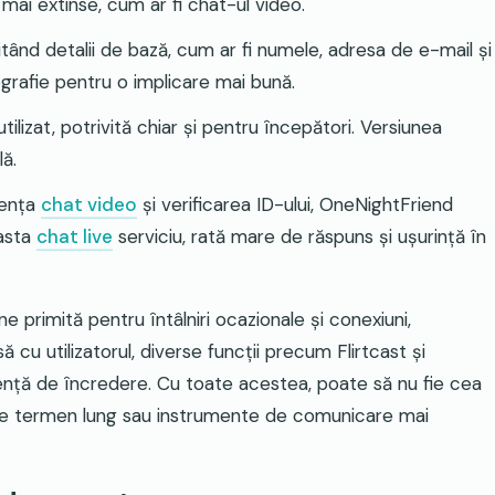
ai extinse, cum ar fi chat-ul video
.
tând detalii de bază, cum ar fi numele, adresa de e-mail și
grafie pentru o implicare mai bună
.
ilizat, potrivită chiar și pentru începători. Versiunea
lă
.
sența
chat video
și verificarea ID-ului, OneNightFriend
easta
chat live
serviciu, rată mare de răspuns și ușurință în
 primită pentru întâlniri ocazionale și conexiuni,
 cu utilizatorul, diverse funcții precum Flirtcast și
ență de încredere. Cu toate acestea, poate să nu fie cea
 pe termen lung sau instrumente de comunicare mai