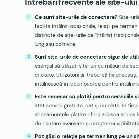
Întrebări frecvente ale site-ulu
Ce sunt site-urile de conectare?
Site-uri
facilita întâlniri ocazionale, relații pe terme
distincte de site-urile de întâlniri tradițio
lung sau potrivire.
Sunt site-urile de conectare sigur de util
esențial să utilizați site-uri cu măsuri de sec
criptate. Utilizatorii ar trebui să fie precauț
întâlnească în locuri publice pentru întâlnirile 
Este necesar să plătiți pentru serviciile 
atât servicii gratuite, cât și cu plată. În tim
abonamentele plătite oferă adesea acces la f
de căutare avansate și creșterea vizibilității p
Pot găsi o relație pe termen lung pe un s