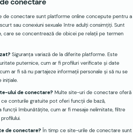
i de conectare
le de conectare sunt platforme online concepute pentru a
n scurt sau conexiuni sexuale între adulți consimțiți. Sunt
nale, care se concentrează de obicei pe relații pe termen
izat?
Siguranța variază de la diferite platforme. Este
uritate puternice, cum ar fi profiluri verificate și date
i, cum ar fi să nu partajeze informații personale și să nu se
inițiale.
site-ului de conectare?
Multe site-uri de conectare oferă
p ce conturile gratuite pot oferi funcții de bază,
uncții îmbunătățite, cum ar fi mesaje nelimitate, filtre
rofilului.
ite de conectare?
În timp ce site-urile de conectare sunt