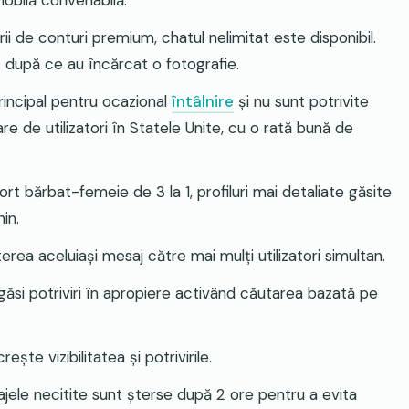
mobilă convenabilă
.
ii de conturi premium, chatul nelimitat este disponibil.
it după ce au încărcat o fotografie
.
principal pentru ocazional
întâlnire
și nu sunt potrivite
e de utilizatori în Statele Unite, cu o rată bună de
ort bărbat-femeie de 3 la 1, profiluri mai detaliate găsite
nin
.
rea aceluiași mesaj către mai mulți utilizatori simultan
.
t găsi potriviri în apropiere activând căutarea bazată pe
ște vizibilitatea și potrivirile
.
ele necitite sunt șterse după 2 ore pentru a evita