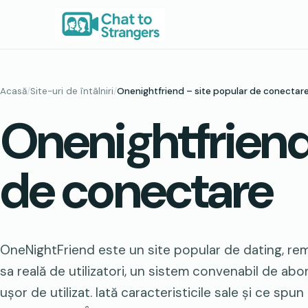
Sari
la
conținut
Acasă
/
Site-uri de întâlniri
/
Onenightfriend – site popular de conectar
Onenightfriend
de conectare
OneNightFriend este un site popular de dating, rem
sa reală de utilizatori, un sistem convenabil de abon
ușor de utilizat. Iată caracteristicile sale și ce spu