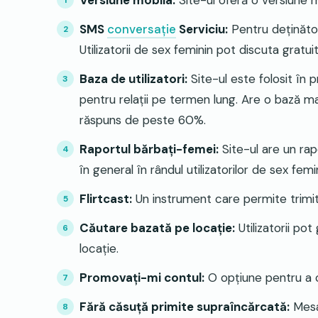
Versiune mobila:
Site-ul oferă o versiune 
SMS
conversație
Serviciu:
Pentru deținător
Utilizatorii de sex feminin pot discuta gratu
Baza de utilizatori:
Site-ul este folosit în 
pentru relații pe termen lung. Are o bază mar
răspuns de peste 60%​
.
Raportul bărbați-femei:
Site-ul are un rap
în general în rândul utilizatorilor de sex femi
Flirtcast:
Un instrument care permite trimite
Căutare bazată pe locație:
Utilizatorii po
locație
.
Promovați-mi contul:
O opțiune pentru a cre
Fără căsuță primite supraîncărcată:
Mesaj