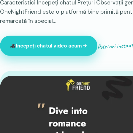
Caracteristici Începeți chatul Prețuri Observații gen
OneNightFriend este o platformă bine primită pentr
remarcată în special…
Potriviri instan
Începeți chatul video acum