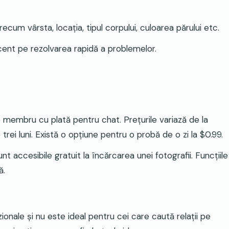
recum vârsta, locația, tipul corpului, culoarea părului etc
.
ccent pe rezolvarea rapidă a problemelor
.
membru cu plată pentru chat. Prețurile variază de la
ei luni. Există o opțiune pentru o probă de o zi la $0.99​
.
 accesibile gratuit la încărcarea unei fotografii. Funcțiile
ă
.
zionale și nu este ideal pentru cei care caută relații pe