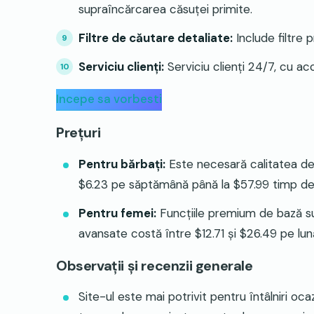
supraîncărcarea căsuței primite
.
Filtre de căutare detaliate:
Include filtre p
Serviciu clienți:
Serviciu clienți 24/7, cu a
Incepe sa vorbesti
Prețuri
Pentru bărbați:
Este necesară calitatea de 
$6.23 pe săptămână până la $57.99 timp de tr
Pentru femei:
Funcțiile premium de bază sunt
avansate costă între $12.71 și $26.49 pe lun
Observații și recenzii generale
Site-ul este mai potrivit pentru întâlniri oca