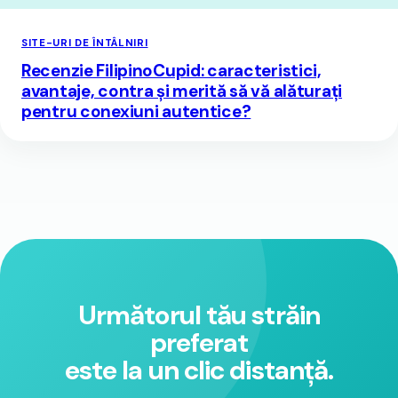
SITE-URI DE ÎNTÂLNIRI
Recenzie FilipinoCupid: caracteristici,
avantaje, contra și merită să vă alăturați
pentru conexiuni autentice?
Următorul tău străin
preferat
este la un clic distanță.