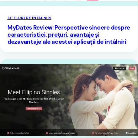
SITE-URI DE ÎNTÂLNIRI
MyDates Review: Perspective sincere despre
caracteristici, prețuri, avantaje și
dezavantaje ale acestei aplicații de întâlniri