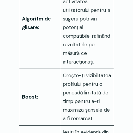
activitatea
utilizatorului pentru a
Algoritm de
sugera potriviri
glisare:
potențial
compatibile, rafinând
rezultatele pe
măsură ce
interacționați.
Crește-ți vizibilitatea
profilului pentru o
perioadă limitată de
Boost:
timp pentru a-ți
maximiza șansele de
a fi remarcat.
Ieșiți în evidență din