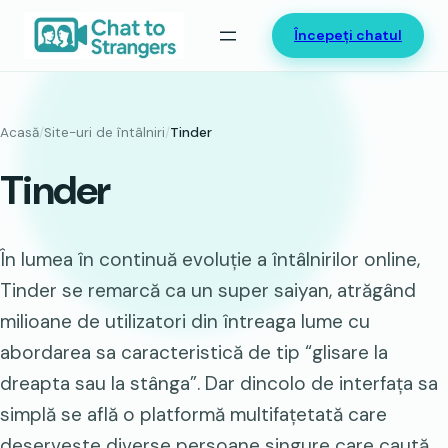
Sari
Începeți chatul
la
conținut
Acasă
/
Site-uri de întâlniri
/
Tinder
Tinder
În lumea în continuă evoluție a întâlnirilor online,
Tinder se remarcă ca un super saiyan, atrăgând
milioane de utilizatori din întreaga lume cu
abordarea sa caracteristică de tip “glisare la
dreapta sau la stânga”. Dar dincolo de interfața sa
simplă se află o platformă multifațetată care
deservește diverse persoane singure care caută