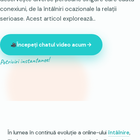
conexiuni, de la întâlniri ocazionale la relații
serioase. Acest articol explorează...
Începeți chatul video acum
Potriviri instantanee!
847 de străini online chiar acum
În lumea în continuă evoluție a online-ului
întâlnire
,