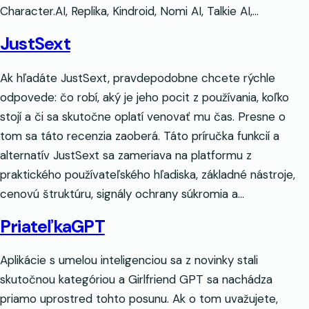
Character.AI, Replika, Kindroid, Nomi AI, Talkie AI,…
JustSext
Ak hľadáte JustSext, pravdepodobne chcete rýchle
odpovede: čo robí, aký je jeho pocit z používania, koľko
stojí a či sa skutočne oplatí venovať mu čas. Presne o
tom sa táto recenzia zaoberá. Táto príručka funkcií a
alternatív JustSext sa zameriava na platformu z
praktického používateľského hľadiska, základné nástroje,
cenovú štruktúru, signály ochrany súkromia a…
PriateľkaGPT
Aplikácie s umelou inteligenciou sa z novinky stali
skutočnou kategóriou a Girlfriend GPT sa nachádza
priamo uprostred tohto posunu. Ak o tom uvažujete,