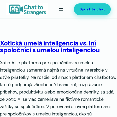
Prejsť
Spustite chat
na
obsah
Xotická umelá inteligencia vs. iní
spoločníci s umelou inteligenciou
Xotic AI je platforma pre spoločníkov s umelou
inteligenciou zameraná najmä na virtuálne interakcie v
štýle priateľky. Na rozdiel od širších platforiem chatbotov,
ktoré podporujú všeobecné hranie rolí, rozprávanie
príbehov, produktivitu alebo emocionálne denníky, sa zdá,
že Xotic AI sa viac zameriava na fiktívne romantické
zážitky so spoločníkmi. V porovnaní s inými platformami
pre spoločníkov s umelou inteligenciou, ako sú