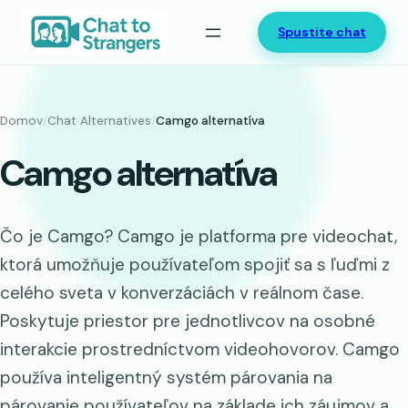
Prejsť
Spustite chat
na
obsah
Domov
/
Chat Alternatives
/
Camgo alternatíva
Camgo alternatíva
Čo je Camgo? Camgo je platforma pre videochat,
ktorá umožňuje používateľom spojiť sa s ľuďmi z
celého sveta v konverzáciách v reálnom čase.
Poskytuje priestor pre jednotlivcov na osobné
interakcie prostredníctvom videohovorov. Camgo
používa inteligentný systém párovania na
párovanie používateľov na základe ich záujmov a