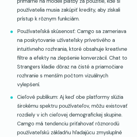
primárne na modeli platby za použitie, kde si
používatelia musia zakúpiť kredity, aby získali
prístup k rôznym funkciám.
Používateľská skúsenosť: Camgo sa zameriava
na poskytovanie užívateľsky prívetivého a
intuitívneho rozhrania, ktoré obsahuje kreatívne
filtre a efekty na zlepšenie konverzácií. Chat to
Strangers kladie dôraz na čisté a priamočiare
rozhranie s menším počtom vizuálnych
vylepšení.
Cieľové publikum: Aj keď obe platformy slúžia
širokému spektru používateľov, môžu existovať
rozdiely v ich cieľovej demografickej skupine.
Camgo má tendenciu priťahovať rôznorodú
používateľskú základňu hľadajúcu zmysluplné