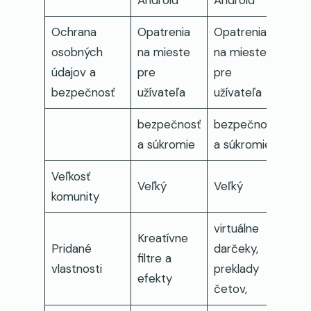
Android
Android
Ochrana
Opatrenia
Opatrenia
osobných
na mieste
na mieste
údajov a
pre
pre
bezpečnosť
užívateľa
užívateľa
bezpečnosť
bezpečnosť
a súkromie
a súkromie
Veľkosť
Veľký
Veľký
komunity
virtuálne
Kreatívne
Pridané
darčeky,
filtre a
vlastnosti
preklady
efekty
četov,