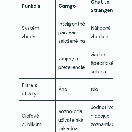
Chat to
Funkcia
Camgo
Strangers
Inteligentné
Systém
Náhodná
párovanie
zhody
zhoda s
založené na
žiadne
záujmy a
špecifické
preferencie
kritériá
Filtre a
Áno
Nie
efekty
Jednotlivci
Rôznorodá
Cieľové
hľadajúci
užívateľská
publikum
zoznamku
základňa