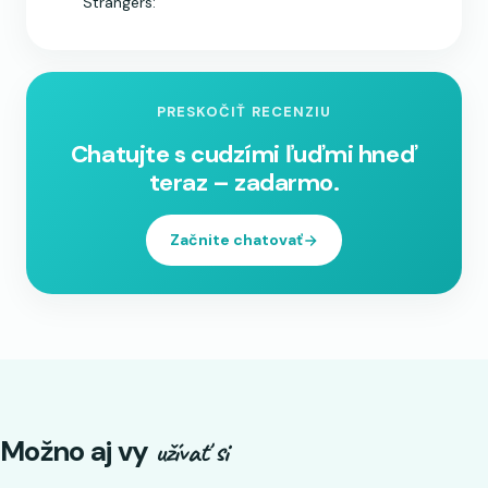
Strangers:
PRESKOČIŤ RECENZIU
Chatujte s cudzími ľuďmi hneď
teraz – zadarmo.
Začnite chatovať
Možno aj vy
užívať si