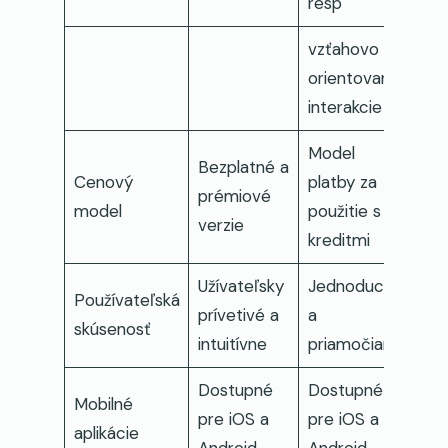
resp
vzťahovo
orientované
interakcie
Model
Bezplatné a
Cenový
platby za
prémiové
model
použitie s
verzie
kreditmi
Užívateľsky
Jednoduché
Používateľská
prívetivé a
a
skúsenosť
intuitívne
priamočiare
Dostupné
Dostupné
Mobilné
pre iOS a
pre iOS a
aplikácie