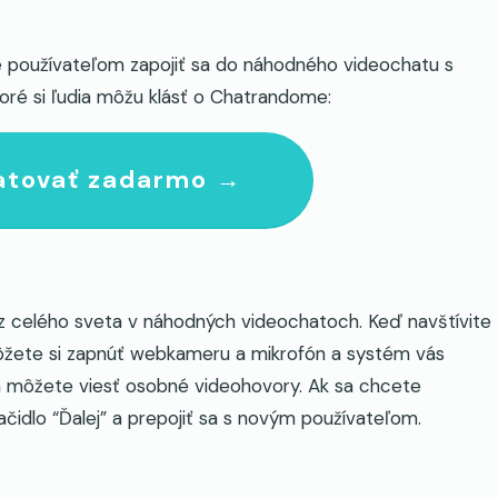
e používateľom zapojiť sa do náhodného videochatu s
toré si ľudia môžu klásť o Chatrandome:
atovať zadarmo →
 z celého sveta v náhodných videochatoch. Keď navštívite
ôžete si zapnúť webkameru a mikrofón a systém vás
 môžete viesť osobné videohovory. Ak sa chcete
ačidlo “Ďalej” a prepojiť sa s novým používateľom.