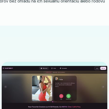
vorov bez ohľadu na ich sexuálnu orientáciu alebo rodovú