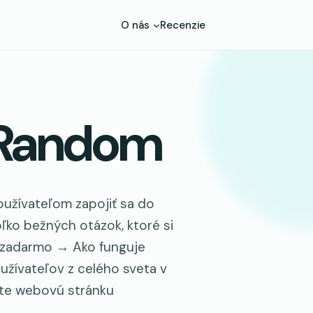
O nás
Recenzie
tRandom
oužívateľom zapojiť sa do
ľko bežných otázok, ktoré si
ť zadarmo → Ako funguje
žívateľov z celého sveta v
ite webovú stránku