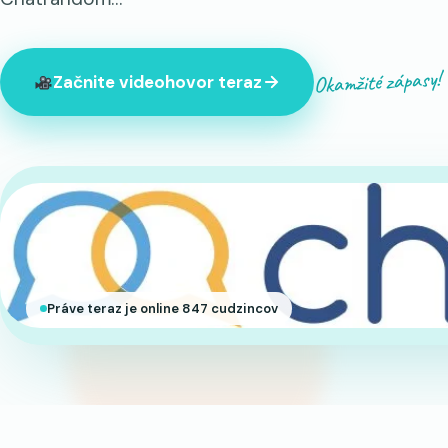
Okamžité zápasy!
Začnite videohovor teraz
Práve teraz je online 847 cudzincov