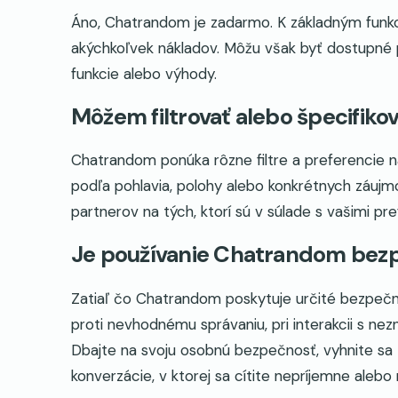
Áno, Chatrandom je zadarmo. K základným funkc
akýchkoľvek nákladov. Môžu však byť dostupné p
funkcie alebo výhody.
Môžem filtrovať alebo špecifik
Chatrandom ponúka rôzne filtre a preferencie n
podľa pohlavia, polohy alebo konkrétnych záujmo
partnerov na tých, ktorí sú v súlade s vašimi pr
Je používanie Chatrandom bez
Zatiaľ čo Chatrandom poskytuje určité bezpečn
proti nevhodnému správaniu, pri interakcii s ne
Dbajte na svoju osobnú bezpečnosť, vyhnite sa zd
konverzácie, v ktorej sa cítite nepríjemne aleb