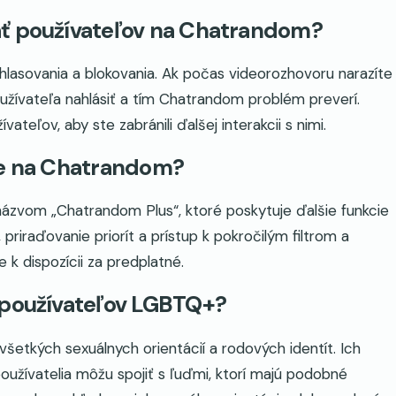
ať používateľov na Chatrandom?
lasovania a blokovania. Ak počas videorozhovoru narazíte
žívateľa nahlásiť a tím Chatrandom problém preverí.
teľov, aby ste zabránili ďalšej interakcii s nimi.
ie na Chatrandom?
zvom „Chatrandom Plus“, ktoré poskytuje ďalšie funkcie
priraďovanie priorít a prístup k pokročilým filtrom a
k dispozícii za predplatné.
 používateľov LGBTQ+?
šetkých sexuálnych orientácií a rodových identít. Ich
 používatelia môžu spojiť s ľuďmi, ktorí majú podobné