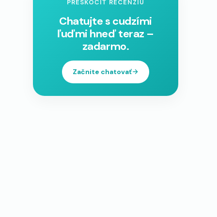
PRESKOČIŤ RECENZIU
Chatujte s cudzími
ľuďmi hneď teraz –
zadarmo.
Začnite chatovať