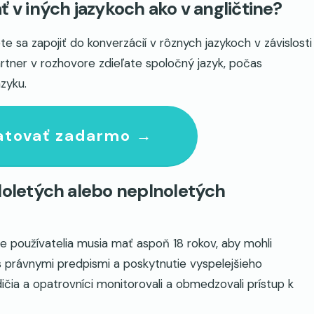
 iných jazykoch ako v angličtine?
sa zapojiť do konverzácií v rôznych jazykoch v závislosti
artner v rozhovore zdieľate spoločný jazyk, počas
zyku.
atovať zadarmo →
oletých alebo neplnoletých
 používatelia musia mať aspoň 18 rokov, aby mohli
s právnymi predpismi a poskytnutie vyspelejšieho
dičia a opatrovníci monitorovali a obmedzovali prístup k