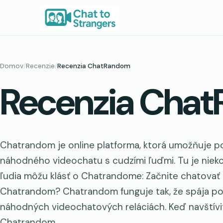
Prejsť
na
obsah
Domov
/
Recenzie
/
Recenzia ChatRandom
Recenzia Cha
Chatrandom je online platforma, ktorá umožňuje p
náhodného videochatu s cudzími ľuďmi. Tu je nieko
ľudia môžu klásť o Chatrandome: Začnite chatova
Chatrandom? Chatrandom funguje tak, že spája pou
náhodných videochatových reláciách. Keď navštív
Chatrandom…