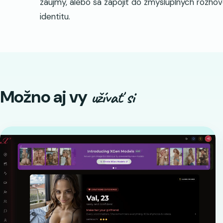
záujmy, alebo sa zapojiť do zmysluplných rozho
identitu.
Možno aj vy
užívať si