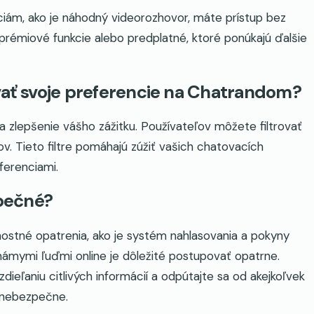
iám, ako je náhodný videorozhovor, máte prístup bez
rémiové funkcie alebo predplatné, ktoré ponúkajú ďalšie
ovať svoje preferencie na Chatrandom?
a zlepšenie vášho zážitku. Používateľov môžete filtrovať
v. Tieto filtre pomáhajú zúžiť vašich chatovacích
eferenciami.
pečné?
ostné opatrenia, ako je systém nahlasovania a pokyny
známymi ľuďmi online je dôležité postupovať opatrne.
ieľaniu citlivých informácií a odpútajte sa od akejkoľvek
o nebezpečne.