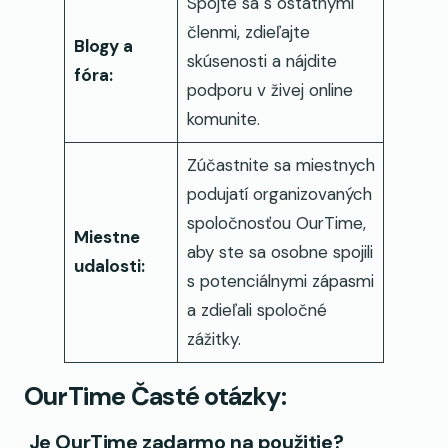
Spojte sa s ostatnými
členmi, zdieľajte
Blogy a
skúsenosti a nájdite
fóra:
podporu v živej online
komunite.
Zúčastnite sa miestnych
podujatí organizovaných
spoločnosťou OurTime,
Miestne
aby ste sa osobne spojili
udalosti:
s potenciálnymi zápasmi
a zdieľali spoločné
zážitky.
OurTime Časté otázky:
Je OurTime zadarmo na použitie?