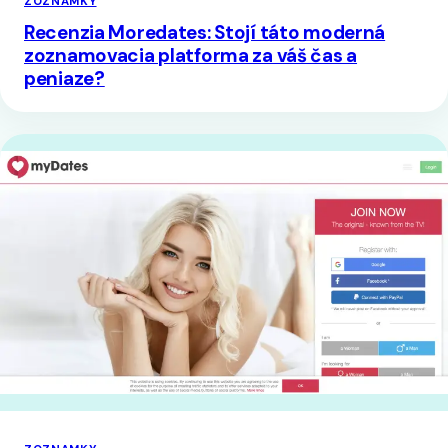
ZOZNAMKY
Recenzia Moredates: Stojí táto moderná
zoznamovacia platforma za váš čas a
peniaze?