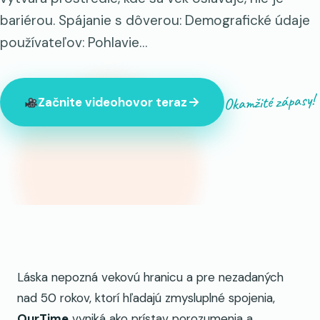
bariérou. Spájanie s dôverou: Demografické údaje
používateľov: Pohlavie…
Okamžité zápasy!
Začnite videohovor teraz
Práve teraz je online 847 cudzincov
Láska nepozná vekovú hranicu a pre nezadaných
nad 50 rokov, ktorí hľadajú zmysluplné spojenia,
OurTime
vyniká ako prístav porozumenia a