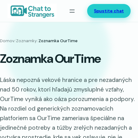
Prejsť
Spustite chat
na
obsah
Domov
/
Zoznamky
/
Zoznamka OurTime
Zoznamka OurTime
Láska nepozná vekové hranice a pre nezadaných
nad 50 rokov, ktorí hľadajú zmysluplné vzťahy,
OurTime vyniká ako oáza porozumenia a podpory.
Na rozdiel od generických zoznamovacích
platforiem sa OurTime zameriava špeciálne na
jedinečné potreby a túžby zrelých nezadaných a
vytvára prostredie, kde sa vek oslavuje, nie je