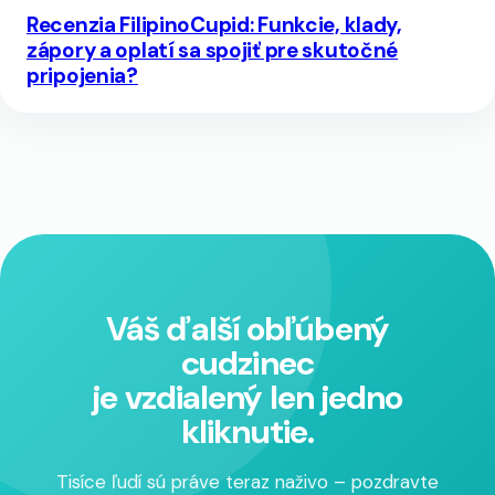
Recenzia FilipinoCupid: Funkcie, klady,
zápory a oplatí sa spojiť pre skutočné
pripojenia?
Váš ďalší obľúbený
cudzinec
je vzdialený len jedno
kliknutie.
Tisíce ľudí sú práve teraz naživo – pozdravte