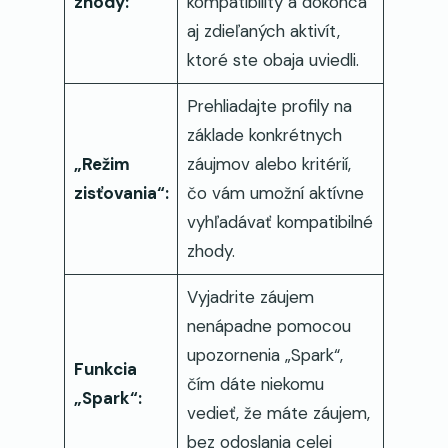
zhody:
kompatibility a dokonca
aj zdieľaných aktivít,
ktoré ste obaja uviedli.
Prehliadajte profily na
základe konkrétnych
„Režim
záujmov alebo kritérií,
zisťovania“:
čo vám umožní aktívne
vyhľadávať kompatibilné
zhody.
Vyjadrite záujem
nenápadne pomocou
upozornenia „Spark“,
Funkcia
čím dáte niekomu
„Spark“:
vedieť, že máte záujem,
bez odoslania celej