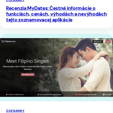
ZOZNAMKY
Recenzia MyDates: Čestné informácie o
funkciách, cenách, výhodách a nevýhodách
tejto zoznamovacej aplikácie
ZOZNAMKY