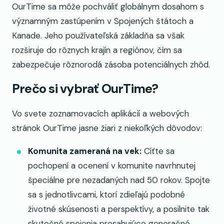
OurTime sa môže pochváliť globálnym dosahom s
významným zastúpením v Spojených štátoch a
Kanade. Jeho používateľská základňa sa však
rozširuje do rôznych krajín a regiónov, čím sa
zabezpečuje rôznorodá zásoba potenciálnych zhôd.
Prečo si vybrať OurTime?
Vo svete zoznamovacích aplikácií a webových
stránok OurTime jasne žiari z niekoľkých dôvodov:
Komunita zameraná na vek:
Cíťte sa
pochopení a ocenení v komunite navrhnutej
špeciálne pre nezadaných nad 50 rokov. Spojte
sa s jednotlivcami, ktorí zdieľajú podobné
životné skúsenosti a perspektívy, a posilnite tak
skutočné spojenia presahujúce generačné