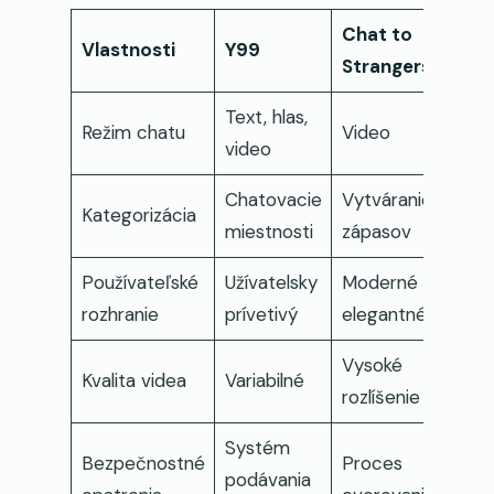
Chat to
Vlastnosti
Y99
Strangers
Text, hlas,
Režim chatu
Video
video
Chatovacie
Vytváranie
Kategorizácia
miestnosti
zápasov
Používateľské
Užívatelsky
Moderné a
rozhranie
prívetivý
elegantné
Vysoké
Kvalita videa
Variabilné
rozlíšenie
Systém
Bezpečnostné
Proces
podávania