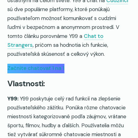
ostatnými na celom svete. Y99 a chat na
Cudzinci
sú dve populárne platformy, ktoré ponúkajú
používateľom možnosť komunikovať s cudzími
ľuďmi v bezpečnom a anonymnom prostredí. V
tomto článku porovnáme Y99 a
Chat to
Strangers
, pričom sa hodnotia ich funkcie,
používateľská skúsenosť a celkový výkon.
Začnite chatovať 1 na 1
Vlastnosti:
Y99:
Y99 poskytuje celý rad funkcií na zlepšenie
používateľského zážitku. Ponúka rôzne chatovacie
miestnosti kategorizované podľa záujmov, vrátane
športu, filmov, hudby a ďalších. Používatelia môžu
tiež vytvárať súkromné chatovacie miestnosti a