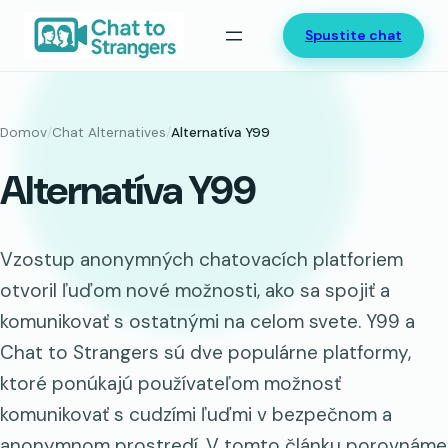
Prejsť
Spustite chat
na
obsah
Domov
/
Chat Alternatives
/
Alternatíva Y99
Alternatíva Y99
Vzostup anonymných chatovacích platforiem
otvoril ľuďom nové možnosti, ako sa spojiť a
komunikovať s ostatnými na celom svete. Y99 a
Chat to Strangers sú dve populárne platformy,
ktoré ponúkajú používateľom možnosť
komunikovať s cudzími ľuďmi v bezpečnom a
anonymnom prostredí. V tomto článku porovnáme