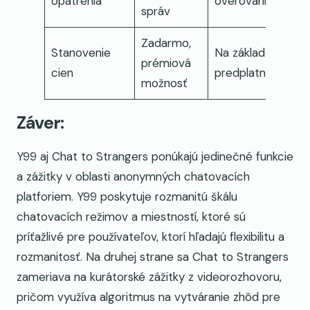
opatrenia
overovania
správ
Zadarmo,
Stanovenie
Na základe
prémiová
cien
predplatného
možnosť
Záver:
Y99 aj Chat to Strangers ponúkajú jedinečné funkcie
a zážitky v oblasti anonymných chatovacích
platforiem. Y99 poskytuje rozmanitú škálu
chatovacích režimov a miestností, ktoré sú
príťažlivé pre používateľov, ktorí hľadajú flexibilitu a
rozmanitosť. Na druhej strane sa Chat to Strangers
zameriava na kurátorské zážitky z videorozhovoru,
pričom využíva algoritmus na vytváranie zhôd pre