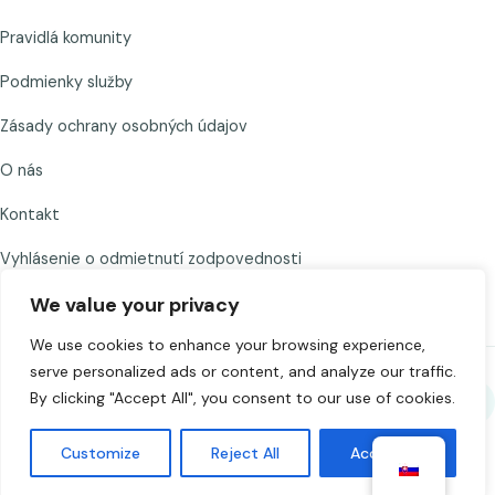
Pravidlá komunity
Podmienky služby
Zásady ochrany osobných údajov
O nás
Kontakt
Vyhlásenie o odmietnutí zodpovednosti
We value your privacy
We use cookies to enhance your browsing experience,
serve personalized ads or content, and analyze our traffic.
By clicking "Accept All", you consent to our use of cookies.
Zdieľať Chat to Strangers
Customize
Reject All
Accept All
©
2026
Chat to Strangers — Vytvorené s
. Chatujte zodpovedne. 18+.