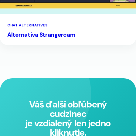
CHAT ALTERNATIVES
Alternatíva Strangercam
Váš ďalší obľúbený
cudzinec
je vzdialený len jedno
kliknutie.