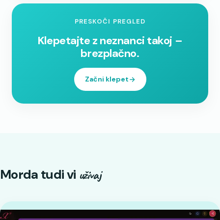
PRESKOČI PREGLED
Klepetajte z neznanci takoj –
brezplačno.
Začni klepet
Morda tudi vi
uživaj