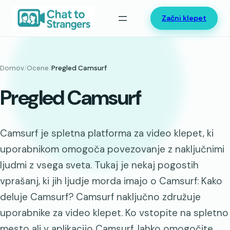
Preskoči
Začni klepet
na
vsebino
Domov
/
Ocene
/
Pregled Camsurf
Pregled Camsurf
Camsurf je spletna platforma za video klepet, ki
uporabnikom omogoča povezovanje z naključnimi
ljudmi z vsega sveta. Tukaj je nekaj pogostih
vprašanj, ki jih ljudje morda imajo o Camsurf: Kako
deluje Camsurf? Camsurf naključno združuje
uporabnike za video klepet. Ko vstopite na spletno
mesto ali v aplikacijo Camsurf, lahko omogočite