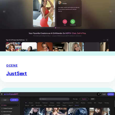
OCENE
JustSext