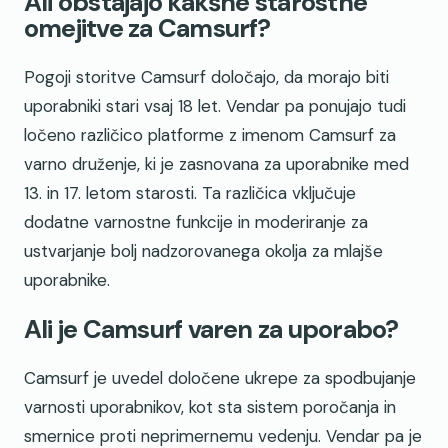
Ali obstajajo kakšne starostne
omejitve za Camsurf?
Pogoji storitve Camsurf določajo, da morajo biti
uporabniki stari vsaj 18 let. Vendar pa ponujajo tudi
ločeno različico platforme z imenom Camsurf za
varno druženje, ki je zasnovana za uporabnike med
13. in 17. letom starosti. Ta različica vključuje
dodatne varnostne funkcije in moderiranje za
ustvarjanje bolj nadzorovanega okolja za mlajše
uporabnike.
Ali je Camsurf varen za uporabo?
Camsurf je uvedel določene ukrepe za spodbujanje
varnosti uporabnikov, kot sta sistem poročanja in
smernice proti neprimernemu vedenju. Vendar pa je