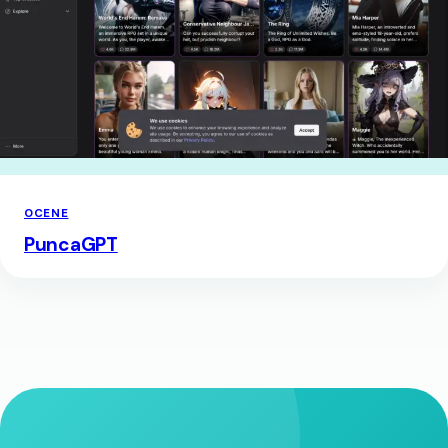
OCENE
PuncaGPT