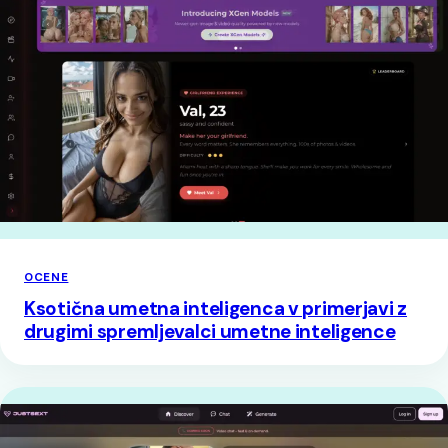
OCENE
Ksotična umetna inteligenca v primerjavi z
drugimi spremljevalci umetne inteligence