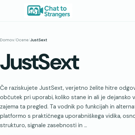
Preskoči
na
vsebino
Domov
/
Ocene
/
JustSext
JustSext
Če raziskujete JustSext, verjetno želite hitre odgo
občutek pri uporabi, koliko stane in ali je dejansko
zajema ta pregled. Ta vodnik po funkcijah in alter
platformo s praktičnega uporabniškega vidika, os
strukturo, signale zasebnosti in ...