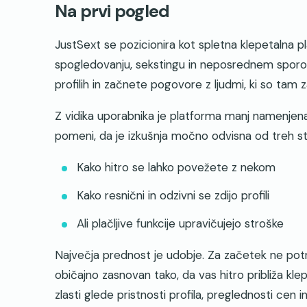
Na prvi pogled
JustSext se pozicionira kot spletna klepetalna 
spogledovanju, sekstingu in neposrednem sporoča
profilih in začnete pogovore z ljudmi, ki so tam z
Z vidika uporabnika je platforma manj namenjen
pomeni, da je izkušnja močno odvisna od treh st
Kako hitro se lahko povežete z nekom
Kako resnični in odzivni se zdijo profili
Ali plačljive funkcije upravičujejo stroške
Največja prednost je udobje. Za začetek ne pot
običajno zasnovan tako, da vas hitro približa kl
zlasti glede pristnosti profila, preglednosti cen i