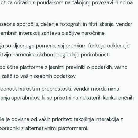
pet za odrasle s poudarkom na takojšnji povezavi in ne na
bna sporočila, deljenje fotografij in filtri iskanja, vendar
bnih interakcij zahteva plačljive naročnine.
ja so ključnega pomena, saj premium funkcije odklenejo
enitvijo naročnine skrbno pregledajo podrobnosti.
iščite platforme z jasnimi pravilniki o podatkih, varno
 zaščito vaših osebnih podatkov.
rednost hitrosti in preprostosti, vendar morda nima
anja uporabnikov, ki so prisotni na nekaterih konkurenčnih
e je odvisna od vaših prioritet: takojšnja interakcija z
porabniki z alternativnimi platformami.