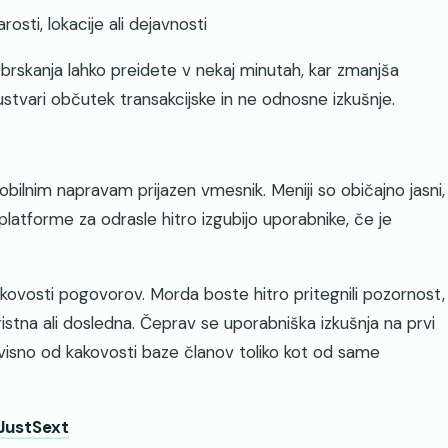
rosti, lokacije ali dejavnosti
o brskanja lahko preidete v nekaj minutah, kar zmanjša
ustvari občutek transakcijske in ne odnosne izkušnje.
bilnim napravam prijazen vmesnik. Meniji so običajno jasni,
latforme za odrasle hitro izgubijo uporabnike, če je
kakovosti pogovorov. Morda boste hitro pritegnili pozornost,
istna ali dosledna. Čeprav se uporabniška izkušnja na prvi
dvisno od kakovosti baze članov toliko kot od same
 JustSext