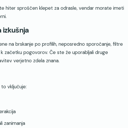
te hiter sproščen klepet za odrasle, vendar morate imeti
rni.
 izkušnja
ne na brskanje po profilih, neposredno sporočanje, filtre
jo k začetku pogovorov. Če ste že uporabljali druge
vitev verjetno zdela znana.
to vključuje:
erakcija
ali zanimanja