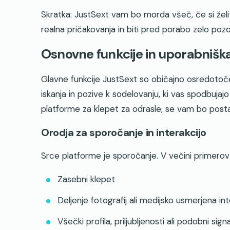
Skratka: JustSext vam bo morda všeč, če si želi
realna pričakovanja in biti pred porabo zelo pozo
Osnovne funkcije in uporabniška
Glavne funkcije JustSext so običajno osredotoče
iskanja in pozive k sodelovanju, ki vas spodbuja
platforme za klepet za odrasle, se vam bo posta
Orodja za sporočanje in interakcijo
Srce platforme je sporočanje. V večini primerov 
Zasebni klepet
Deljenje fotografij ali medijsko usmerjena int
Všečki profila, priljubljenosti ali podobni sign