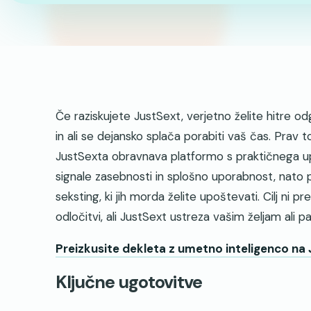
Če raziskujete JustSext, verjetno želite hitre o
in ali se dejansko splača porabiti vaš čas. Prav 
JustSexta obravnava platformo s praktičnega up
signale zasebnosti in splošno uporabnost, nato p
seksting, ki jih morda želite upoštevati. Cilj ni
odločitvi, ali JustSext ustreza vašim željam ali pa
Preizkusite dekleta z umetno inteligenco na
Ključne ugotovitve