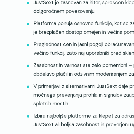
JustSext je zasnovan za hiter, sproščen kle
dolgoročnem povezovanju.
Platforma ponuja osnovne funkcije, kot so zase
je brezplačen dostop omejen in večina pomem
Preglednost cen in jasni pogoji obračunavan
večino funkcij, zato naj uporabniki pred skl
Zasebnost in varnost sta zelo pomembni – po
obdelavo plačil in odzivnim moderiranjem za
V primerjavi z alternativami JustSext daje p
močnega preverjanja profila in signalov zaup
spletnih mestih.
Izbira najboljše platforme za klepet za odrasl
JustSext ali boljša zasebnost in preverjeni u