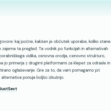
dgovore: kaj počne, kakšen je občutek uporabe, koliko stane
to zajema ta pregled. Ta vodnik po funkcijah in alternativah
orabniškega vidika, osnovna orodja, cenovno strukturo,
a jo primerja z drugimi platformami za klepet za odrasle in
 pretirano oglaševanje. Gre za to, da vam pomagamo pri
 alternativa ponuja boljšo izkušnjo.
 JustSext