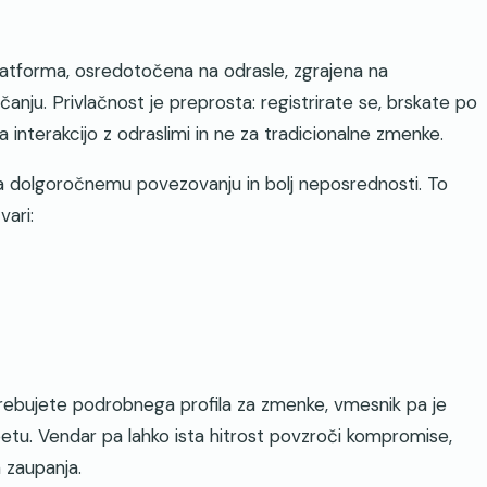
platforma, osredotočena na odrasle, zgrajena na
nju. Privlačnost je preprosta: registrirate se, brskate po
a interakcijo z odraslimi in ne za tradicionalne zmenke.
a dolgoročnemu povezovanju in bolj neposrednosti. To
vari:
rebujete podrobnega profila za zmenke, vmesnik pa je
epetu. Vendar pa lahko ista hitrost povzroči kompromise,
n zaupanja.