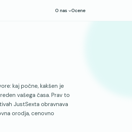
O nas
Ocene
vore: kaj počne, kakšen je
 vreden vašega časa. Prav to
nativah JustSexta obravnava
novna orodja, cenovno