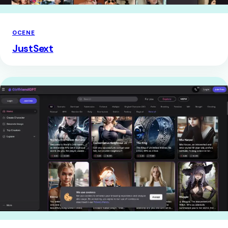
OCENE
JustSext