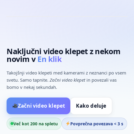
Ti
Neznanec
Vklop mikrofona
Kamera vklopljena
Naprej
Naključno • Ujemanje #1
V ŽIVO
Naključni video klepet z nekom
novim v
En klik
Takojšnji video klepeti med kamerami z neznanci po vsem
svetu. Samo tapnite.
Začni video klepet
in povezali vas
bomo v nekaj sekundah.
Začni video klepet
Kako deluje
Več kot 200 na spletu
Povprečna povezava < 3 s