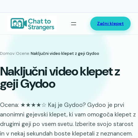
Preskoči
Začni klepet
na
vsebino
Domov
/
Ocene
/
Naključni video klepet z geji Gydoo
Naključni video klepet z
geji Gydoo
Ocena: ★★★★☆ Kaj je Gydoo? Gydoo je prvi
anonimni gejevski klepet, ki vam omogoča klepet z
drugimi geji po vsem svetu. Izberite svojo starost
in v nekaj sekundah boste klepetali z neznancem.