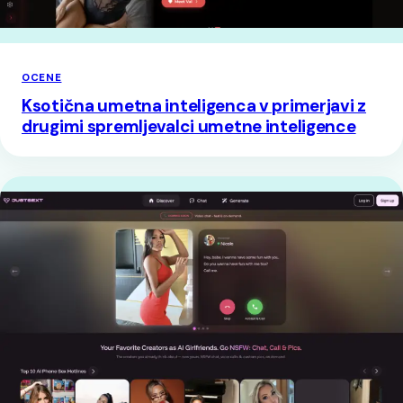
OCENE
Ksotična umetna inteligenca v primerjavi z
drugimi spremljevalci umetne inteligence