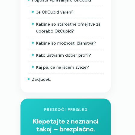
Pogosta vprašanja o OkCupid
Je OkCupid varen?
Kakšne so starostne omejitve za
uporabo OkCupid?
Kakšne so možnosti članstva?
Kako ustvarim dober profil?
Kaj pa, če ne iščem zveze?
Zaključek:
PRESKOČI PREGLED
Klepetajte z neznanci
takoj – brezplačno.