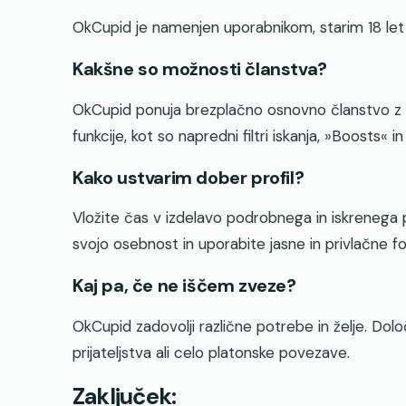
OkCupid je namenjen uporabnikom, starim 18 let 
Kakšne so možnosti članstva?
OkCupid ponuja brezplačno osnovno članstvo z 
funkcije, kot so napredni filtri iskanja, »Boosts« i
Kako ustvarim dober profil?
Vložite čas v izdelavo podrobnega in iskrenega p
svojo osebnost in uporabite jasne in privlačne fo
Kaj pa, če ne iščem zveze?
OkCupid zadovolji različne potrebe in želje. Dolo
prijateljstva ali celo platonske povezave.
Zaključek: