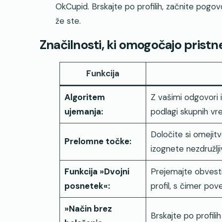
OkCupid. Brskajte po profilih, začnite pogovo
že ste.
Značilnosti, ki omogočajo pristn
Funkcija
Algoritem
Z vašimi odgovori i
ujemanja:
podlagi skupnih vre
Določite si omejitv
Prelomne točke:
izognete nezdružlj
Funkcija »Dvojni
Prejemajte obvesti
posnetek«:
profil, s čimer pov
»Način brez
Brskajte po profilih