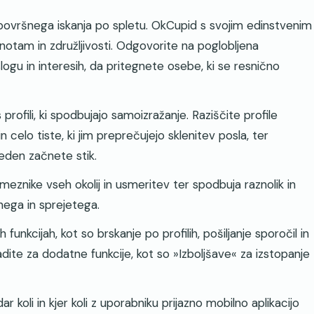
ovršnega iskanja po spletu. OkCupid s svojim edinstvenim
otam in združljivosti. Odgovorite na poglobljena
slogu in interesih, da pritegnete osebe, ki se resnično
profili, ki spodbujajo samoizražanje. Raziščite profile
 in celo tiste, ki jim preprečujejo sklenitev posla, ter
eden začnete stik.
nike vseh okolij in usmeritev ter spodbuja raznolik in
dnega in sprejetega.
 funkcijah, kot so brskanje po profilih, pošiljanje sporočil in
ite za dodatne funkcije, kot so »Izboljšave« za izstopanje
r koli in kjer koli z uporabniku prijazno mobilno aplikacijo