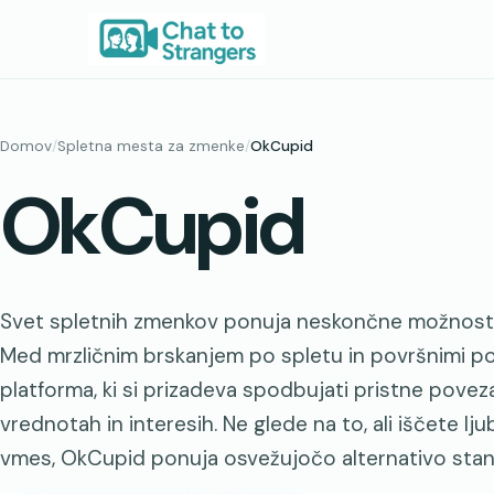
Preskoči
na
vsebino
Domov
/
Spletna mesta za zmenke
/
OkCupid
OkCupid
Svet spletnih zmenkov ponuja neskončne možnosti,
Med mrzličnim brskanjem po spletu in površnimi p
platforma, ki si prizadeva spodbujati pristne poveza
vrednotah in interesih. Ne glede na to, ali iščete ljub
vmes, OkCupid ponuja osvežujočo alternativo stan