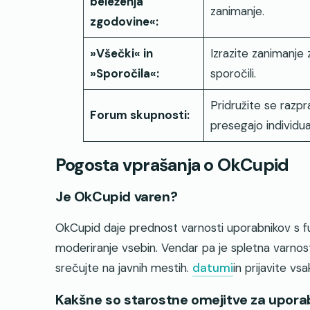
beleženja
zanimanje.
zgodovine«:
»Všečki« in
Izrazite zanimanje 
»Sporočila«:
sporočili.
Pridružite se razpra
Forum skupnosti:
presegajo individua
Pogosta vprašanja o OkCupid
Je OkCupid varen?
OkCupid daje prednost varnosti uporabnikov s fun
moderiranje vsebin. Vendar pa je spletna varnos
srečujte na javnih mestih.
datumi
in prijavite vs
Kakšne so starostne omejitve za upor