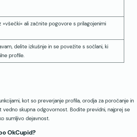
z »všečki« ali začnite pogovore s prilagojenimi
vam, delite izkušnje in se povežite s sočlani, ki
lne profile.
kcijami, kot so preverjanje profila, orodja za poročanje in
t vedno skupna odgovornost. Bodite previdni, najprej se
ako sumljivo dejavnost.
abo OkCupid?