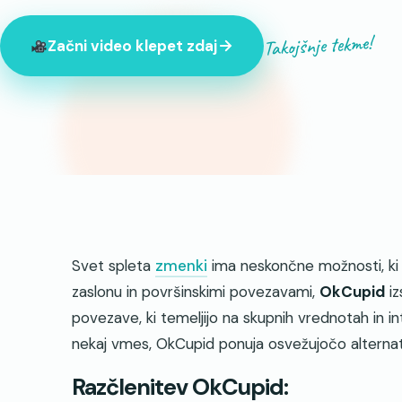
Takojšnje tekme!
Začni video klepet zdaj
Trenutno je na spletu 847 neznancev
Svet spleta
zmenki
ima neskončne možnosti, ki
zaslonu in površinskimi povezavami,
OkCupid
iz
povezave, ki temeljijo na skupnih vrednotah in inte
nekaj vmes, OkCupid ponuja osvežujočo alterna
Razčlenitev OkCupid: