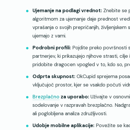
Ujemanje na podlagi vrednot:
Znebite se p
algoritmom za ujemanje daje prednost vredn
vprašanja o svojih prepričanjih, življenjskem 
ujemajo z vami.
Podrobni profili:
Pojdite preko površnosti s 
partnerjev, ki prikazujejo njihove strasti, cilje
pridobite dragocen vpogled v to, kdo so, pr
Odprta skupnost:
OkCupid sprejema posamez
vključujoč prostor, kjer se vsakdo počuti vi
Brezplačno
za uporabo:
Uživajte v osnovnih
sodelovanje v razpravah brezplačno. Nadgrad
ali poglobljena analiza združljivosti.
Udobje mobilne aplikacije:
Povežite se kada