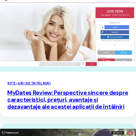
SITE-URI DE ÎNTÂLNIRI
MyDates Review: Perspective sincere despre
caracteristici, prețuri, avantaje și
dezavantaje ale acestei aplicații de întâlniri