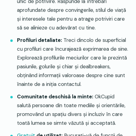
unic de potrivire. Răspunde la întrebări
aprofundate despre convingerile, stilul de viață
și interesele tale pentru a atrage potriviri care
să se alinieze cu adevărat cu tine.
Profiluri detaliate:
Treci dincolo de superficial
cu profiluri care încurajează exprimarea de sine.
Explorează profilurile meciurilor care le prezintă
pasiunile, golurile și chiar și dealbreakers,
obținând informații valoroase despre cine sunt
înainte de a iniția contactul.
Comunitate deschisă la minte:
OkCupid
salută persoane din toate mediile și orientările,
promovând un spațiu divers și incluziv în care
toată lumea se simte văzută și acceptată.
Gratuit
de utilizat:
Bucurați-vă de funcții de