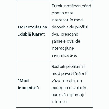
Primiți notificări când
cineva este
interesat în mod
Caracteristica
deosebit de profilul
„dublă luare”:
dvs., crescând
șansele dvs. de
interacțiune
semnificativă.
Răsfoiți profiluri în
mod privat fără a fi
"Mod
văzut de alții, cu
incognito":
excepția cazului în
care vă exprimați
interesul.