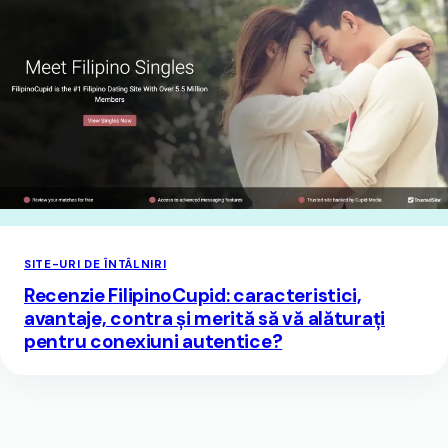
SITE-URI DE ÎNTÂLNIRI
Recenzie FilipinoCupid: caracteristici,
avantaje, contra și merită să vă alăturați
pentru conexiuni autentice?