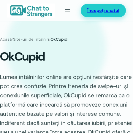
Sari
Începeți chatul
la
conținut
Acasă
/
Site-uri de întâlniri
/
OkCupid
OkCupid
Lumea întâlnirilor online are opțiuni nesfârșite care
pot crea confuzie. Printre frenezia de swipe-uri și
conexiunile superficiale, OkCupid se remarcă ca o
platformă care încearcă să promoveze conexiuni
autentice bazate pe valori și interese comune.
Indiferent dacă sunteți în căutarea iubirii, prieteniei
sau a unei variante între acestea, OkCupid oferă o