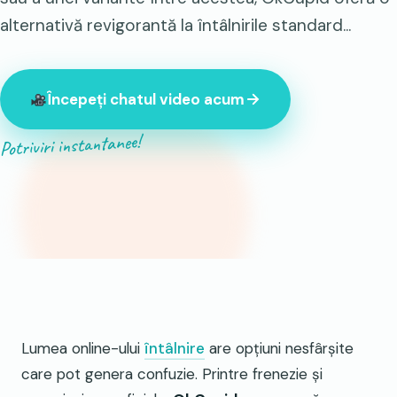
alternativă revigorantă la întâlnirile standard...
Începeți chatul video acum
Potriviri instantanee!
847 de străini online chiar acum
Lumea online-ului
întâlnire
are opțiuni nesfârșite
care pot genera confuzie. Printre frenezie și