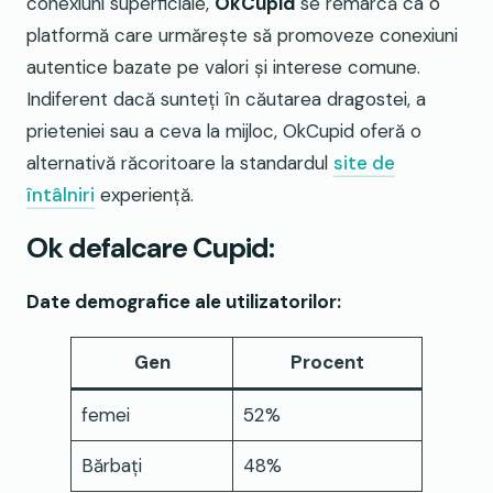
conexiuni superficiale,
OkCupid
se remarcă ca o
platformă care urmărește să promoveze conexiuni
autentice bazate pe valori și interese comune.
Indiferent dacă sunteți în căutarea dragostei, a
prieteniei sau a ceva la mijloc, OkCupid oferă o
alternativă răcoritoare la standardul
site de
întâlniri
experienţă.
Ok defalcare Cupid:
Date demografice ale utilizatorilor:
Gen
Procent
femei
52%
Bărbați
48%