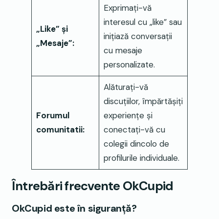
Exprimați-vă
interesul cu „like” sau
„Like” și
inițiază conversații
„Mesaje”:
cu mesaje
personalizate.
Alăturați-vă
discuțiilor, împărtășiți
Forumul
experiențe și
comunitatii:
conectați-vă cu
colegii dincolo de
profilurile individuale.
Întrebări frecvente OkCupid
OkCupid este în siguranță?