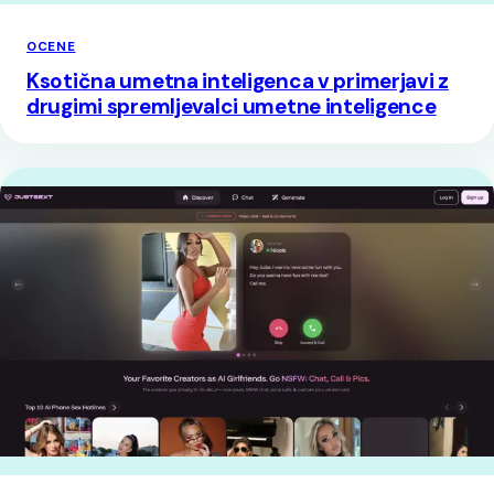
OCENE
Ksotična umetna inteligenca v primerjavi z
drugimi spremljevalci umetne inteligence