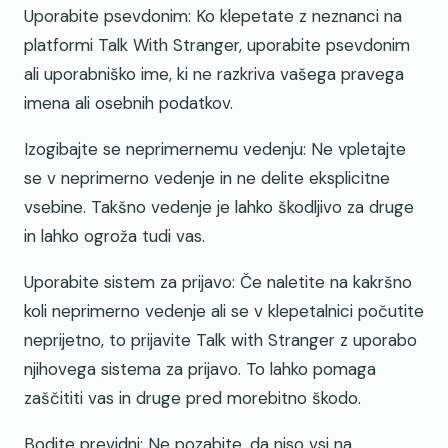
Uporabite psevdonim: Ko klepetate z neznanci na
platformi Talk With Stranger, uporabite psevdonim
ali uporabniško ime, ki ne razkriva vašega pravega
imena ali osebnih podatkov.
Izogibajte se neprimernemu vedenju: Ne vpletajte
se v neprimerno vedenje in ne delite eksplicitne
vsebine. Takšno vedenje je lahko škodljivo za druge
in lahko ogroža tudi vas.
Uporabite sistem za prijavo: Če naletite na kakršno
koli neprimerno vedenje ali se v klepetalnici počutite
neprijetno, to prijavite Talk with Stranger z uporabo
njihovega sistema za prijavo. To lahko pomaga
zaščititi vas in druge pred morebitno škodo.
Bodite previdni: Ne pozabite, da niso vsi na