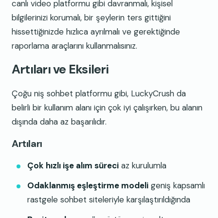
canlı video platformu gibi davranmalı, kişisel
bilgilerinizi korumalı, bir şeylerin ters gittiğini
hissettiğinizde hızlıca ayrılmalı ve gerektiğinde
raporlama araçlarını kullanmalısınız.
Artıları ve Eksileri
Çoğu niş sohbet platformu gibi, LuckyCrush da
belirli bir kullanım alanı için çok iyi çalışırken, bu alanın
dışında daha az başarılıdır.
Artıları
Çok hızlı işe alım süreci
az kurulumla
Odaklanmış eşleştirme modeli
geniş kapsamlı
rastgele sohbet siteleriyle karşılaştırıldığında