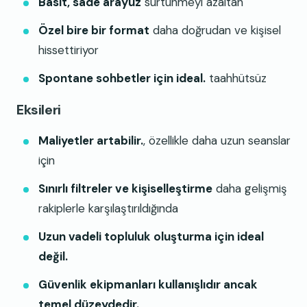
Basit, sade arayüz
sürtünmeyi azaltan
Özel bire bir format
daha doğrudan ve kişisel
hissettiriyor
Spontane sohbetler için ideal.
taahhütsüz
Eksileri
Maliyetler artabilir.
, özellikle daha uzun seanslar
için
Sınırlı filtreler ve kişiselleştirme
daha gelişmiş
rakiplerle karşılaştırıldığında
Uzun vadeli topluluk oluşturma için ideal
değil.
Güvenlik ekipmanları kullanışlıdır ancak
temel düzeydedir.