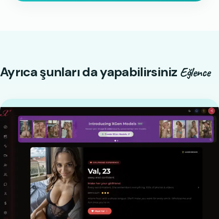
Ayrıca şunları da yapabilirsiniz
Eğlence