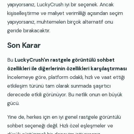
yapıyorsanız, LuckyCrush iyi bir seçenek. Ancak
kişiselleştirme ve maliyet verimliliği açısından seçim
yapıyorsanız, muhtemelen birçok alternatif onu
geride bırakacaktır.
Son Karar
Bu
LuckyCrush'ın rastgele görüntülü sohbet
özellikleri ile diğerlerinin özellikleri karşılaştırması
İncelemeye göre, platform odaklı, hızlı ve vaat ettiği
etkileşim türünü tam olarak sunmada şaşırtıcı
derecede etkili görünüyor. Bu netlik onun en büyük
gücü.
Yine de, herkes için en iyi genel rastgele görüntülü
sohbet seçeneği değil. Hızlı özel eşleşmeler ve