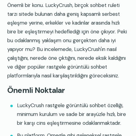
Önemli bir konu. LuckyCrush, birçok sohbet ruleti
tarzı sitede bulunan daha geniş kapsamlı serbest
eşleşme yerine, erkekler ve kadınlar arasında hızlı
bire bir eşleştirmeyi hedeflediği için öne çıkıyor. Peki
bu odaklanmış yaklaşım onu gerçekten daha iyi
yapıyor mu? Bu incelemede, LuckyCrush'ın nasıl
çalıştığını, nerede öne çıktığını, nerede eksik kaldığını
ve diğer popüler rastgele görüntülü sohbet
platformlarıyla nasıl karşılaştırıldığını göreceksiniz.
Önemli Noktalar
LuckyCrush rastgele görüntülü sohbet özelliği,
minimum kurulum ve sade bir arayüzle hızlı, bire
bir karşı cins eşleştirmesine odaklanmaktadır.
Bu platform, Omegle gibi geleneksel rastgele