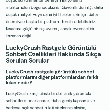
düşük sürtünmeli bir deneyim istiyorsanız
muhtemelen beğeneceksiniz. Güvenlik derinliği, daha
düşük maliyet veya daha iyi filtreler sizin için daha
önemliyse başka bir platform tercih edebilirsiniz.
Kısacası: güçlü bir niş uyumu, ancak evrensel bir
kazanan değil.
LuckyCrush Rastgele Görüntülü
Sohbet Özellikleri Hakkında Sıkça
Sorulan Sorular
LuckyCrush rastgele görüntülü sohbet
platformlarını diğer platformlardan farklı
kılan nedir?
LuckyCrush, karşı cinsle birebir anlık görüntülü
sohbetlere odaklanarak, daha geniş kapsamlı ve
herkese açık sohbet ruleti sitelerinin aksine,