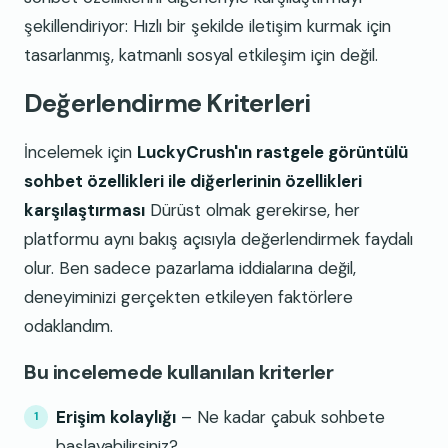
şekillendiriyor: Hızlı bir şekilde iletişim kurmak için
tasarlanmış, katmanlı sosyal etkileşim için değil.
Değerlendirme Kriterleri
İncelemek için
LuckyCrush'ın rastgele görüntülü
sohbet özellikleri ile diğerlerinin özellikleri
karşılaştırması
Dürüst olmak gerekirse, her
platformu aynı bakış açısıyla değerlendirmek faydalı
olur. Ben sadece pazarlama iddialarına değil,
deneyiminizi gerçekten etkileyen faktörlere
odaklandım.
Bu incelemede kullanılan kriterler
Erişim kolaylığı
– Ne kadar çabuk sohbete
başlayabilirsiniz?