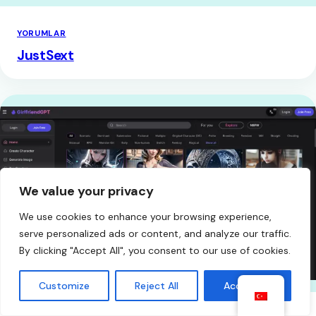
YORUMLAR
JustSext
We value your privacy
We use cookies to enhance your browsing experience,
serve personalized ads or content, and analyze our traffic.
By clicking "Accept All", you consent to our use of cookies.
Customize
Reject All
Accept All