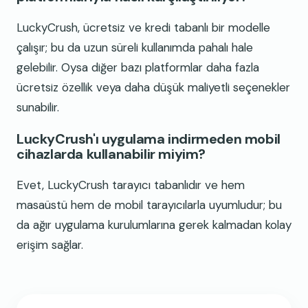
LuckyCrush, ücretsiz ve kredi tabanlı bir modelle
çalışır; bu da uzun süreli kullanımda pahalı hale
gelebilir. Oysa diğer bazı platformlar daha fazla
ücretsiz özellik veya daha düşük maliyetli seçenekler
sunabilir.
LuckyCrush'ı uygulama indirmeden mobil
cihazlarda kullanabilir miyim?
Evet, LuckyCrush tarayıcı tabanlıdır ve hem
masaüstü hem de mobil tarayıcılarla uyumludur; bu
da ağır uygulama kurulumlarına gerek kalmadan kolay
erişim sağlar.