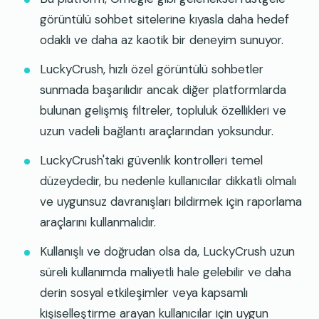
görüntülü sohbet sitelerine kıyasla daha hedef
odaklı ve daha az kaotik bir deneyim sunuyor.
LuckyCrush, hızlı özel görüntülü sohbetler
sunmada başarılıdır ancak diğer platformlarda
bulunan gelişmiş filtreler, topluluk özellikleri ve
uzun vadeli bağlantı araçlarından yoksundur.
LuckyCrush'taki güvenlik kontrolleri temel
düzeydedir, bu nedenle kullanıcılar dikkatli olmalı
ve uygunsuz davranışları bildirmek için raporlama
araçlarını kullanmalıdır.
Kullanışlı ve doğrudan olsa da, LuckyCrush uzun
süreli kullanımda maliyetli hale gelebilir ve daha
derin sosyal etkileşimler veya kapsamlı
kişiselleştirme arayan kullanıcılar için uygun