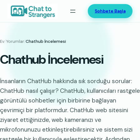
İçeriğe
Sohbete Başla
geç
Ev
/
Yorumlar
/
Chathub İncelemesi
Chathub İncelemesi
İnsanların ChatHub hakkında sık sorduğu sorular:
ChatHub nasıl çalışır? ChatHub, kullanıcıları rastgele
görüntülü sohbetler için birbirine bağlayan
çevrimiçi bir platformdur. ChatHub web sitesini
ziyaret ettiğinizde, web kameranızı ve
mikrofonunuzu etkinleştirebilirsiniz ve sistem sizi
rastgele bir kullanıcıyla eşleştirecektir. Ardından