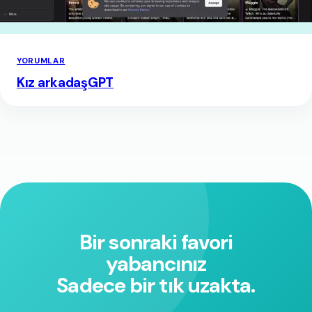
YORUMLAR
Kız arkadaşGPT
Bir sonraki favori
yabancınız
Sadece bir tık uzakta.