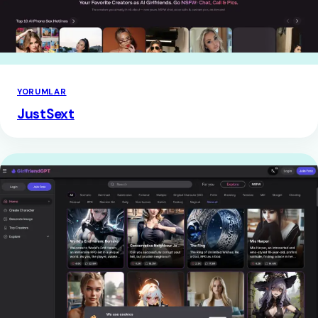
YORUMLAR
JustSext