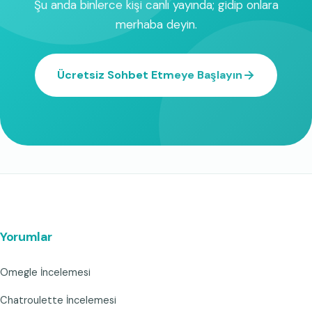
Şu anda binlerce kişi canlı yayında; gidip onlara
merhaba deyin.
Ücretsiz Sohbet Etmeye Başlayın
Yorumlar
Omegle İncelemesi
Chatroulette İncelemesi