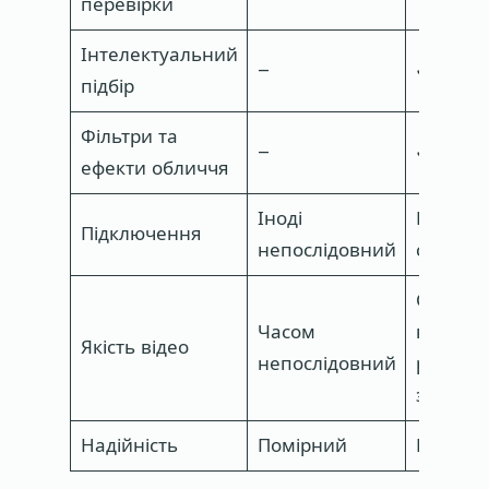
перевірки
Інтелектуальний
–
підбір
Фільтри та
–
ефекти обличчя
Іноді
Надійн
Підключення
непослідовний
стабіль
Стабіль
Часом
висока
Якість відео
непослідовний
розділь
здатніс
Надійність
Помірний
Високи