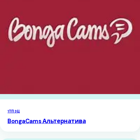
1ТП3Ц
BongaCams Альтернатива