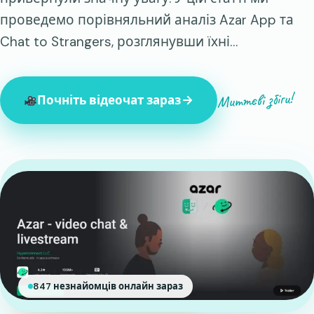
проведемо порівняльний аналіз Azar App та
Chat to Strangers, розглянувши їхні…
Миттєві збіги!
Почніть відеочат зараз
847 незнайомців онлайн зараз