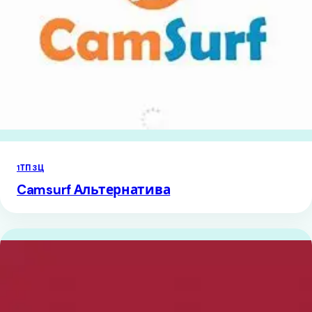
1ТП3Ц
Camsurf Альтернатива