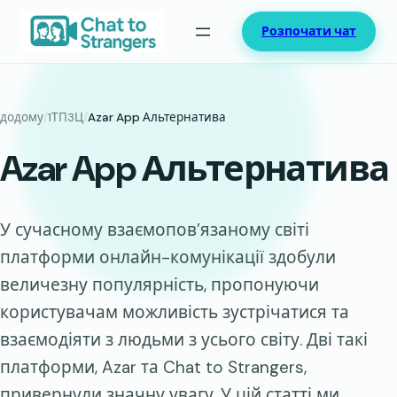
Перейти
Розпочати чат
до
вмісту
додому
/
1ТП3Ц
/
Azar App Альтернатива
Azar App Альтернатива
У сучасному взаємопов’язаному світі
платформи онлайн-комунікації здобули
величезну популярність, пропонуючи
користувачам можливість зустрічатися та
взаємодіяти з людьми з усього світу. Дві такі
платформи, Azar та Chat to Strangers,
привернули значну увагу. У цій статті ми