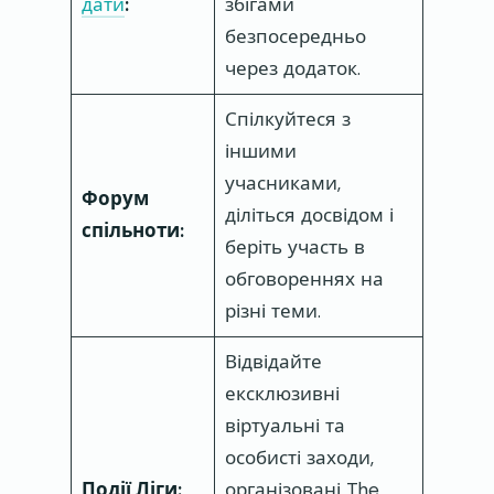
дати
:
збігами
безпосередньо
через додаток.
Спілкуйтеся з
іншими
учасниками,
Форум
діліться досвідом і
спільноти:
беріть участь в
обговореннях на
різні теми.
Відвідайте
ексклюзивні
віртуальні та
особисті заходи,
Події Ліги:
організовані The