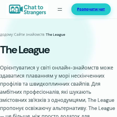
Перейти
Розпочати чат
до
вмісту
додому
/
Сайти знайомств
/
The League
The League
Орієнтуватися у світі онлайн-знайомств може
здаватися плаванням у морі нескінченних
профілів та швидкоплинних свайпів. Для
амбітних професіоналів, які шукають
змістовних зв'язків з однодумцями, The League
пропонує освіжаючу альтернативу. The League
— це більше, ніж просто додаток для