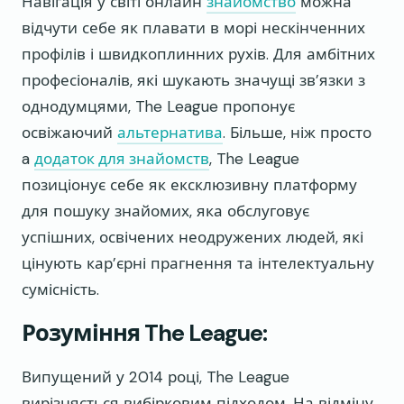
Навігація у світі онлайн
знайомство
можна
відчути себе як плавати в морі нескінченних
профілів і швидкоплинних рухів. Для амбітних
професіоналів, які шукають значущі зв’язки з
однодумцями, The League пропонує
освіжаючий
альтернатива
. Більше, ніж просто
a
додаток для знайомств
, The League
позиціонує себе як ексклюзивну платформу
для пошуку знайомих, яка обслуговує
успішних, освічених неодружених людей, які
цінують кар’єрні прагнення та інтелектуальну
сумісність.
Розуміння The League:
Випущений у 2014 році, The League
вирізняється вибірковим підходом. На відміну