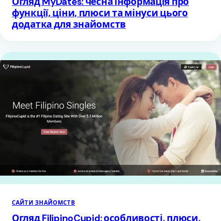
Огляд MyDates: чесна інформація про
функції, ціни, плюси та мінуси цього
додатка для знайомств
САЙТИ ЗНАЙОМСТВ
Огляд FilipinoCupid: особливості, плюси,