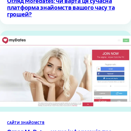
Огляд Moredates: чи варта ця сучасна
платформа знайомств вашого часу та
грошей?
САЙТИ ЗНАЙОМСТВ