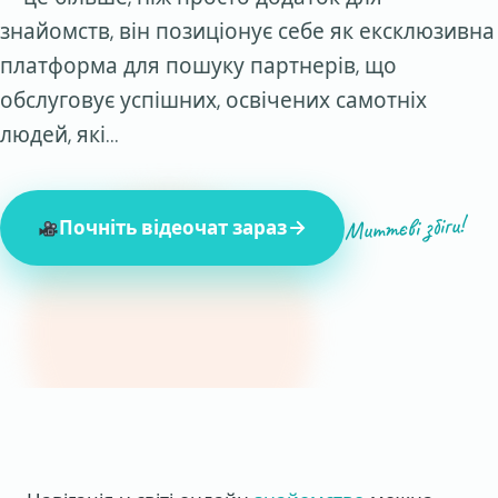
знайомств, він позиціонує себе як ексклюзивна
платформа для пошуку партнерів, що
обслуговує успішних, освічених самотніх
людей, які…
Миттєві збіги!
Почніть відеочат зараз
847 незнайомців онлайн зараз