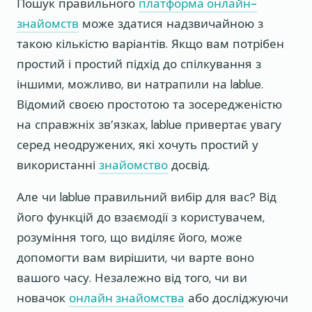
Пошук правильного
платформа онлайн-
знайомств
може здатися надзвичайною з
такою кількістю варіантів. Якщо вам потрібен
простий і простий підхід до спілкування з
іншими, можливо, ви натрапили на lablue.
Відомий своєю простотою та зосередженістю
на справжніх зв’язках, lablue привертає увагу
серед неодружених, які хочуть простий у
використанні
знайомство
досвід.
Але чи lablue правильний вибір для вас? Від
його функцій до взаємодії з користувачем,
розуміння того, що виділяє його, може
допомогти вам вирішити, чи варте воно
вашого часу. Незалежно від того, чи ви
новачок
онлайн знайомства
або досліджуючи