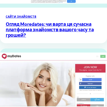
САЙТИ ЗНАЙОМСТВ
Огляд Moredates: чи варта ця сучасна
платформа знайомств вашого часу та
грошей?