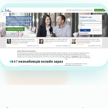
847 незнайомців онлайн зараз