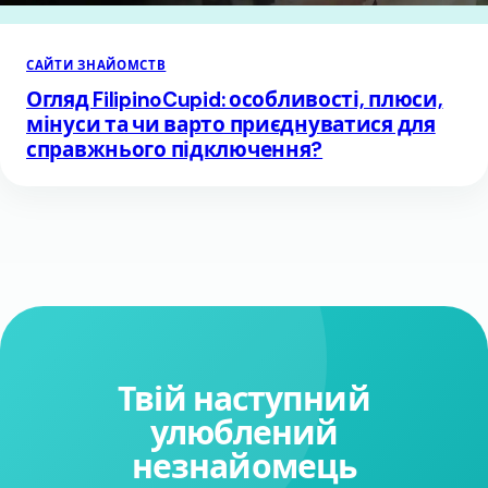
САЙТИ ЗНАЙОМСТВ
Огляд FilipinoCupid: особливості, плюси,
мінуси та чи варто приєднуватися для
справжнього підключення?
Твій наступний
улюблений
незнайомець