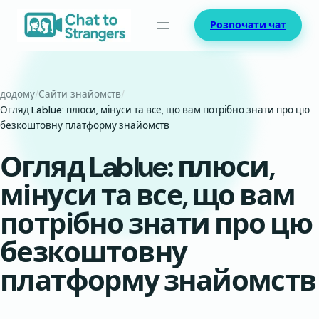
Перейти
Розпочати чат
до
вмісту
додому
/
Сайти знайомств
/
Огляд Lablue: плюси, мінуси та все, що вам потрібно знати про цю
безкоштовну платформу знайомств
Огляд Lablue: плюси,
мінуси та все, що вам
потрібно знати про цю
безкоштовну
платформу знайомств