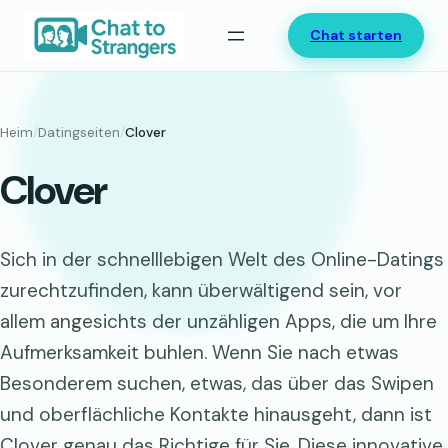
Zum
Chat starten
Inhalt
springen
Heim
/
Datingseiten
/
Clover
Clover
Sich in der schnelllebigen Welt des Online-Datings
zurechtzufinden, kann überwältigend sein, vor
allem angesichts der unzähligen Apps, die um Ihre
Aufmerksamkeit buhlen. Wenn Sie nach etwas
Besonderem suchen, etwas, das über das Swipen
und oberflächliche Kontakte hinausgeht, dann ist
Clover genau das Richtige für Sie. Diese innovative