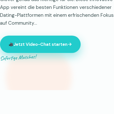
App vereint die besten Funktionen verschiedener
Dating-Plattformen mit einem erfrischenden Fokus
auf Community…
Jetzt Video-Chat starten
Sofortige Matches!
847 Fremde sind gerade online.