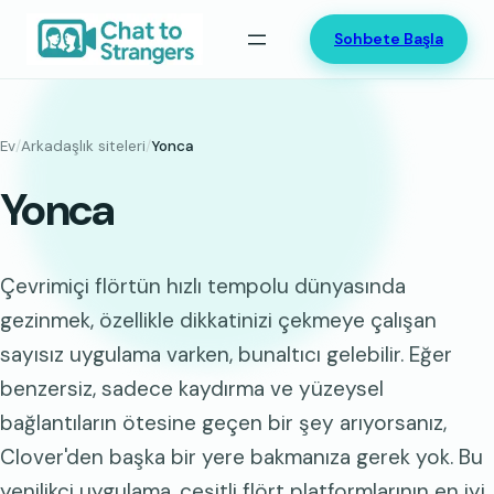
İçeriğe
Sohbete Başla
geç
Ev
/
Arkadaşlık siteleri
/
Yonca
Yonca
Çevrimiçi flörtün hızlı tempolu dünyasında
gezinmek, özellikle dikkatinizi çekmeye çalışan
sayısız uygulama varken, bunaltıcı gelebilir. Eğer
benzersiz, sadece kaydırma ve yüzeysel
bağlantıların ötesine geçen bir şey arıyorsanız,
Clover'den başka bir yere bakmanıza gerek yok. Bu
yenilikçi uygulama, çeşitli flört platformlarının en iyi