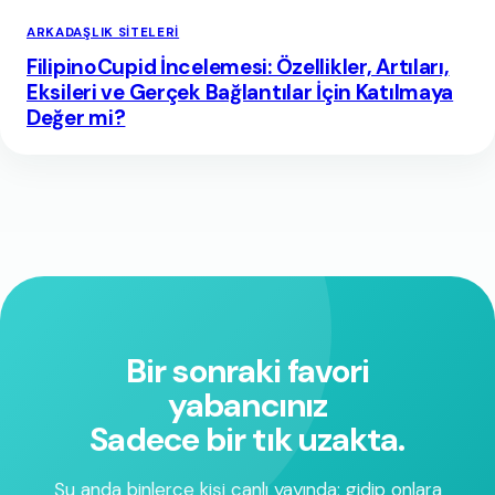
ARKADAŞLIK SITELERI
FilipinoCupid İncelemesi: Özellikler, Artıları,
Eksileri ve Gerçek Bağlantılar İçin Katılmaya
Değer mi?
Bir sonraki favori
yabancınız
Sadece bir tık uzakta.
Şu anda binlerce kişi canlı yayında; gidip onlara