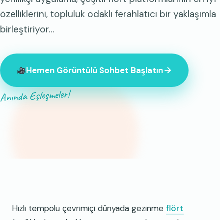
özelliklerini, topluluk odaklı ferahlatıcı bir yaklaşımla
birleştiriyor…
Hemen Görüntülü Sohbet Başlatın
Anında Eşleşmeler!
Şu anda çevrimiçi olan 847 yabancı var.
Hızlı tempolu çevrimiçi dünyada gezinme
flört