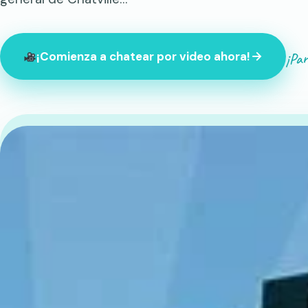
¡Par
¡Comienza a chatear por video ahora!