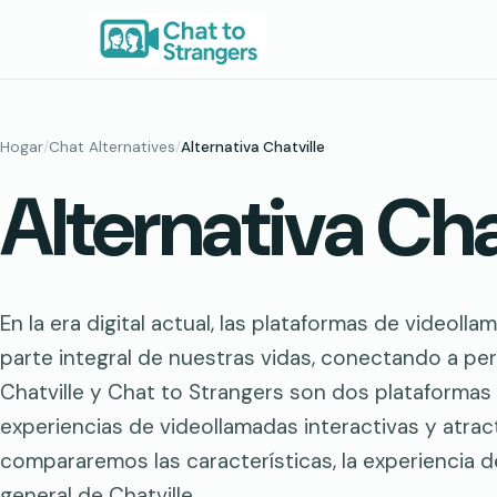
Saltar
al
contenido
Hogar
/
Chat Alternatives
/
Alternativa Chatville
Alternativa Cha
En la era digital actual, las plataformas de videol
parte integral de nuestras vidas, conectando a p
Chatville y Chat to Strangers son dos plataforma
experiencias de videollamadas interactivas y atracti
compararemos las características, la experiencia d
general de Chatville…